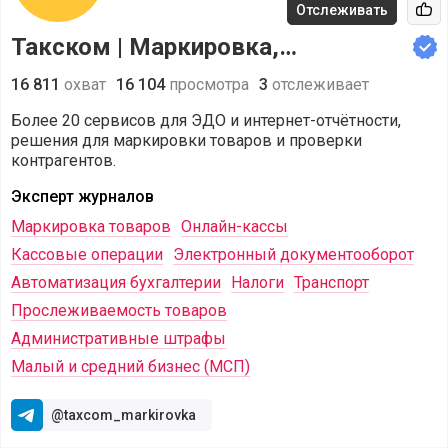
Отслеживать
Рек
Такском | Маркировка,
прослеживаемость, онлайн-
16 811
охват
16 104
просмотра
3
отслеживает
кассы
Более 20 сервисов для ЭДО и интернет-отчётности,
решения для маркировки товаров и проверки
контрагентов.
Эксперт журналов
Маркировка товаров
Онлайн-кассы
Кассовые операции
Электронный документооборот
Автоматизация бухгалтерии
Налоги
Транспорт
Прослеживаемость товаров
Административные штрафы
Малый и средний бизнес (МСП)
@taxcom_markirovka