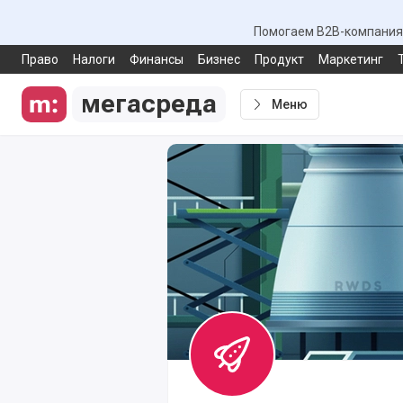
Помогаем B2B-компаниям
Право
Налоги
Финансы
Бизнес
Продукт
Маркетинг
мегасреда
Меню