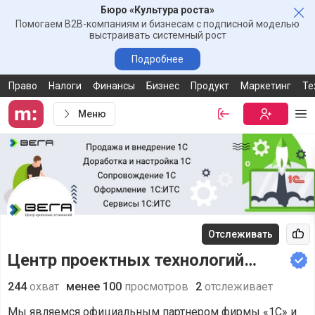
Бюро «Культура роста»
Зак
Помогаем B2B-компаниям и бизнесам с подписной моделью
выстраивать системный рост
Подробнее
Право
Налоги
Финансы
Бизнес
Продукт
Маркетинг
Те
Меню
Войти
Бесплатная
Ме
Отслеживать
Рек
Центр проектных технологий
«Вега»
244
охват
менее 100
просмотров
2
отслеживает
Мы являемся официальным партнером фирмы «1С» и