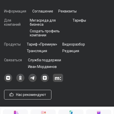
Информация
Соглашение
Реквизиты
Для
Мегасреда для
Тарифы
компаний
бизнеса
Создать профиль
компании
Продукты
Тариф «Премиум»
Видеоразбор
Трансляция
Редакция
Связаться
Служба поддержки
Иван Мордвинов
Наша группа в ВКонтакте
Наша группа на Одноклассники[
Наша группа в Telegram
наш профиль на Дзен
Наш аккаунт на Мегасреде
Нас рекомендуют
© 2021 - 2026, ООО «Мегасреда». Все права защищены