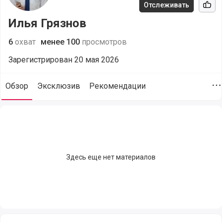
Отслеживать
Рек
Илья Грязнов
6
охват
менее 100
просмотров
Зарегистрирован 20 мая 2026
Обзор
Эксклюзив
Рекомендации
Д
Илья Грязнов (@vladimir33.director-g), сайт пользователя, 
Здесь еще нет материалов