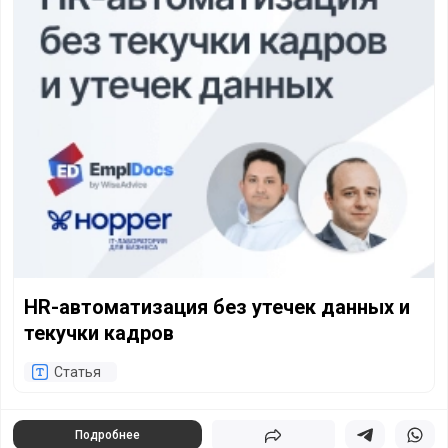
HR-автоматизация без утечек данных и
текучки кадров
Статья
Подробнее
Поделиться
Поделиться в 
Подели