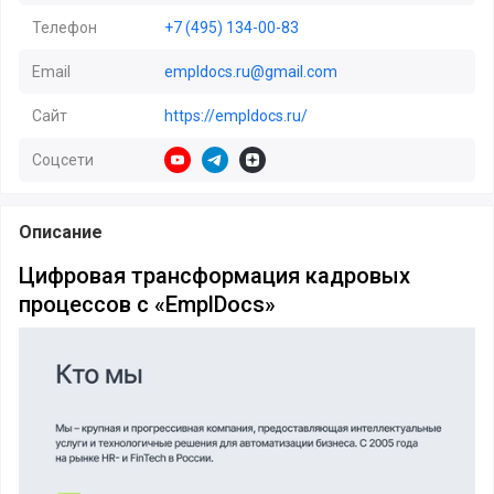
Телефон
+7 (495) 134-00-83
Email
empldocs.ru@gmail.com
Сайт
https://empldocs.ru/
Соцсети
https://www.youtube.com/@empldocs
https://t.me/podpishite_zdes
https://dzen.ru/empldocs
Описание
Цифровая трансформация кадровых
процессов с «EmplDocs»