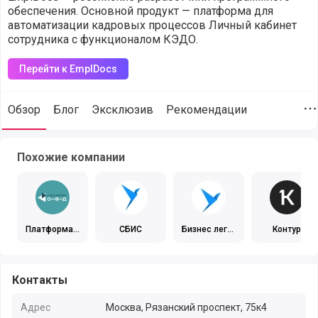
обеспечения. Основной продукт — платформа для
автоматизации кадровых процессов Личный кабинет
сотрудника с функционалом КЭДО.
Перейти к EmplDocs
Обзор
Блог
Эксклюзив
Рекомендации
Д
EmplDocs (@empldocs), ЭДО, сайт компании, поддержка, к
Похожие компании
Платформа
СБИС
Бизнес легк
Контур
ОФД
о
Контакты
Адрес
Москва, Рязанский проспект, 75к4