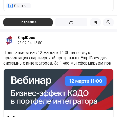
Статья
Подробнее
Поделиться
Поделиться в 
Подели
EmplDocs
28.02.24, 15:50
Приглашаем вас 12 марта в 11:00 на первую
презентацию партнёрской программы EmplDocs для
системных интеграторов. За 1 час мы сформируем пон
Вебинар для системных интеграторов