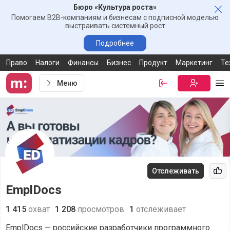
Бюро «Культура роста»
Зак
Помогаем B2B-компаниям и бизнесам с подписной моделью
выстраивать системный рост
Подробнее
Право
Налоги
Финансы
Бизнес
Продукт
Маркетинг
Те
Меню
Войти
Бесплатная
Ме
Отслеживать
Рек
EmplDocs
1 415
охват
1 208
просмотров
1
отслеживает
EmplDocs — российские разработчики программного