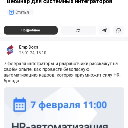
Вебинар для системных интеграторов
Статья
Подробнее
Поделиться
Поделиться в 
Подели
EmplDocs
25.01.24, 15:10
7 февраля интеграторы и разработчики расскажут на
своём опыте, как провести безопасную
автоматизацию кадров, которая приумножит силу HR-
бренда.
HR-автоматизация без утечек данных и текучки кадров