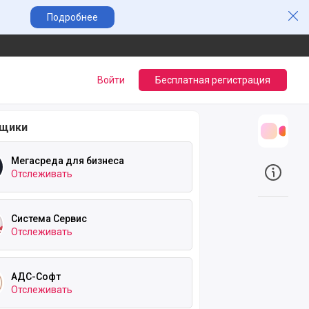
Зак
Подробнее
Войти
Бесплатная регистрация
вщики
Трансл
Мегасреда для бизнеса
Отслеживать
О прое
Система Сервис
Отслеживать
АДС-Софт
Отслеживать