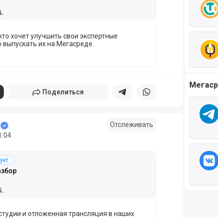
б.
кто хочет улучшить свои экспертные
 выпускать их на Мегасреде.
Мегаср
Поделиться
Поделиться в телеграм
Поделиться в whatsapp
Отслеживать
1:04
укт
азбор
б.
студии и отложенная трансляция в наших