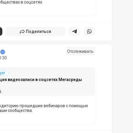
бществах в соцсетях.
Поделиться
Поделиться в телеграм
Поделиться в whatsapp
Отслеживать
0:30
укт
ция видеозаписи в соцсетях Мегасреды
б.
аудиторию прошедших вебинаров с помощью
аши сообщества.