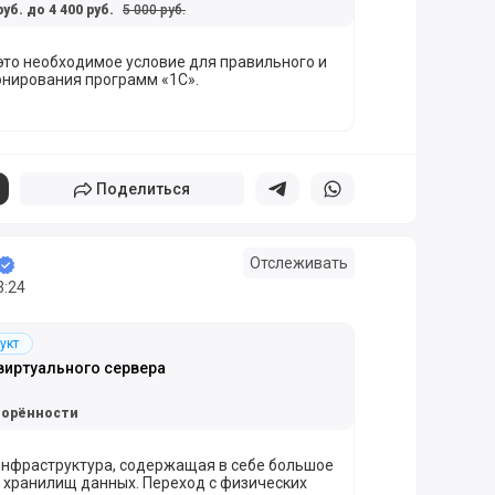
руб. до 4 400 руб.
5 000 руб.
это необходимое условие для правильного и
нирования программ «1С».
Поделиться
Поделиться в телеграм
Поделиться в whatsapp
Отслеживать
3:24
укт
виртуального сервера
ворённости
 инфраструктура, содержащая в себе большое
 хранилищ данных. Переход с физических