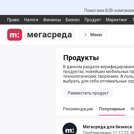
Помогаем B2B-компаниям
Право
Налоги
Финансы
Бизнес
Продукт
Маркетинг
мегасреда
Меню
Продукты
В данном разделе верифицированн
продуктах, новейших мобильных пр
технологических творениях. А пол
выбрать для себя оптимальные сер
Разместить продукт
Рекомендации
Популярные
Н
Популярные продукты от авторов
Мегасреда для бизнеса
Опубликовано 11.12.23, 0