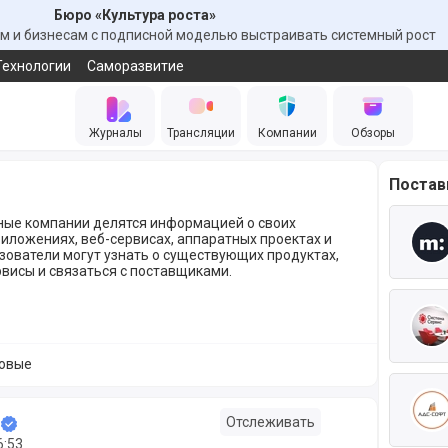
Бюро «Культура роста»
 и бизнесам с подписной моделью выстраивать системный рост
Технологии
Саморазвитие
Журналы
Трансляции
Компании
Обзоры
Поста
ые компании делятся информацией о своих
иложениях, веб-сервисах, аппаратных проектах и
ьзователи могут узнать о существующих продуктах,
висы и связаться с поставщиками.
овые
 Мегасреды
Отслеживать
6:53