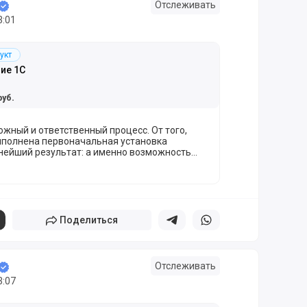
Отслеживать
3:01
укт
ие 1С
руб.
ожный и ответственный процесс. От того,
ыполнена первоначальная установка
ьнейший результат: а именно возможность
ования всего заложенного в программу
ь широкий функционал платформы под
роцессов вашей компании. Иными словами,
ый набор функций в эффективный
я.
Поделиться
Поделиться в телеграм
Поделиться в whatsapp
Отслеживать
3:07