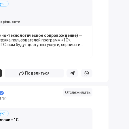
укт
ворённости
нно-технологическое сопровождение)
—
ержка пользователей программ «1С».
ТС, вам будут доступны услуги, сервисы и
тной и эффективной работы.
Поделиться
Поделиться в телеграм
Поделиться в whatsapp
Отслеживать
3:10
укт
вание 1С