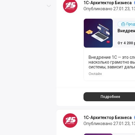
Скролл вверх
1С-Архитектор Бизнеса
Скролл вниз
Опубликовано 27.01.23, 1
Подробнее
Прод
Внедрен
От 4 200 
Внедрение 1С — это сл
насколько грамотно в
системы, зависит дал
полноценного использ
Онлайн
потенциала. Профессиональное внедрение «1С:Предприятия 8»
позволит адаптироват
особенности бизнес-п
превратить стандартн
инструмент управлени
Подробнее
1С-Архитектор Бизнеса
Опубликовано 27.01.23, 1