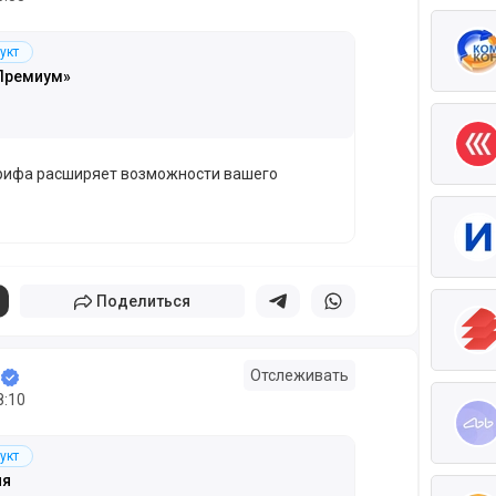
укт
Премиум»
.
рифа расширяет возможности вашего
Поделиться
Поделиться в телеграм
Поделиться в whatsapp
Отслеживать
8:10
укт
ия