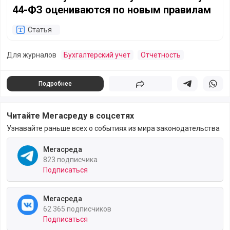
44-ФЗ оцениваются по новым правилам
Статья
Для журналов
Бухгалтерский учет
Отчетность
Подробнее
Поделиться
Поделиться в 
Подели
Читайте Мегасреду в соцсетях
Узнавайте раньше всех о событиях из мира законодательства
Мегасреда
823 подписчика
Подписаться
Мегасреда
62 365 подписчиков
Подписаться