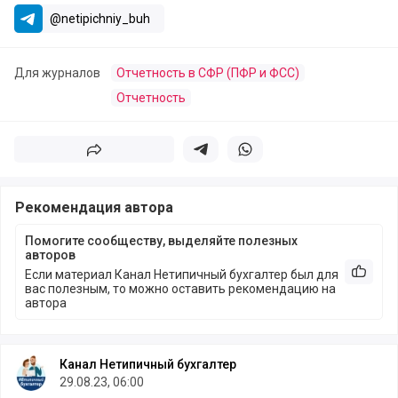
@netipichniy_buh
Для журналов
Отчетность в СФР (ПФР и ФСС)
Отчетность
Поделиться
Поделиться в телеграм
Поделиться в whatsapp
Рекомендация автора
Помогите сообществу, выделяйте полезных
авторов
Если материал Канал Нетипичный бухгалтер был для
Рекоме
вас полезным, то можно оставить рекомендацию на
автора
Канал Нетипичный бухгалтер
29.08.23, 06:00