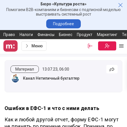
Бюро «Культура роста»
Зак
Помогаем B2B-компаниям и бизнесам с подписной моделью
выстраивать системный рост
Подробнее
Право
Налоги
Финансы
Бизнес
Продукт
Маркетинг
Те
Меню
Войти
Бесплатная
Ме
Материал
13.07.23, 06:00
Подели
Канал Нетипичный бухгалтер
Ошибки в ЕФС-1 и что с ними делать
Как и любой другой отчет, форму ЕФС-1 могут
не принять по причине ошибок. Причина, по