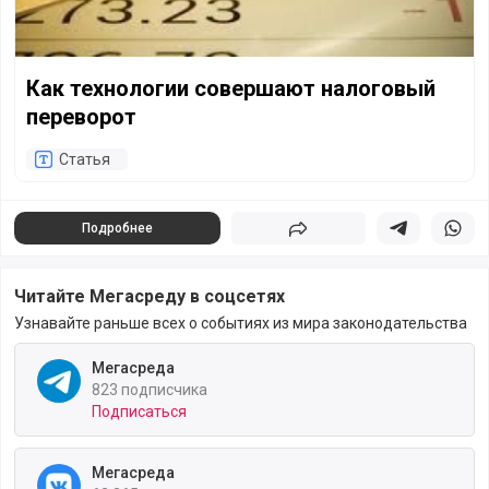
Как технологии совершают налоговый
переворот
Статья
Подробнее
Поделиться
Поделиться в 
Подели
Читайте Мегасреду в соцсетях
Узнавайте раньше всех о событиях из мира законодательства
Мегасреда
823 подписчика
Подписаться
Мегасреда