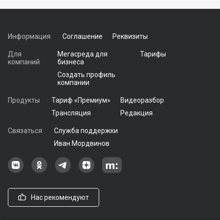
Информация
Соглашение
Реквизиты
Для
Мегасреда для
Тарифы
компаний
бизнеса
Создать профиль
компании
Продукты
Тариф «Премиум»
Видеоразбор
Трансляция
Редакция
Связаться
Служба поддержки
Иван Мордвинов
Наша группа в ВКонтакте
Наша группа на Одноклассники[
Наша группа в Telegram
наш профиль на Дзен
Наш аккаунт на Мегасреде
Нас рекомендуют