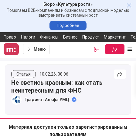
Бюро «Культура роста»
Зак
Помогаем B2B-компаниям и бизнесам с подписной моделью
выстраивать системный рост
Подробнее
Право
Налоги
Финансы
Бизнес
Продукт
Маркетинг
Те
Меню
Войти
Бесплатная
Ме
Статья
10.02.26, 08:06
Подели
Не светись красным: как стать
неинтересным для ФНС
Градиент Альфа УМЦ
Материал доступен только зарегистрированным
пользователям