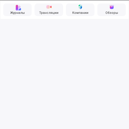
© 2021 - 2026, ООО «Мегасреда». Все права защищены
Журналы
Трансляции
Компании
Обзоры
Информация
Соглашение
Реквизиты
Для
Мегасреда для
Тарифы
компаний
бизнеса
Создать профиль
компании
Продукты
Тариф «Премиум»
Видеоразбор
Трансляция
Редакция
Связаться
Служба поддержки
Иван Мордвинов
Наша группа в ВКонтакте
Наша группа на Одноклассники[
Наша группа в Telegram
наш профиль на Дзен
Наш аккаунт на Мегасреде