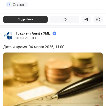
Статья
Подробнее
Поделиться
Поделиться в 
Подели
Градиент Альфа УМЦ
01.03.26, 10:13
Дата и время: 04 марта 2026, 11:00
Как технологии совершают налоговый переворот