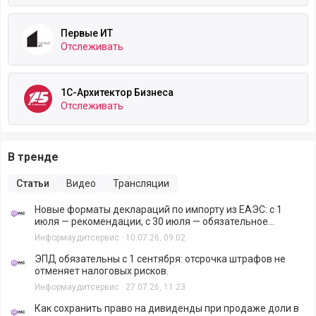
познакомиться с новостями законодательства в
Первые ИТ
сфере налогов, учёта и бизнеса;
Отслеживать
узнать об отражении нововведений в системах для
автоматизации бухгалтерского и оперативного
1С-Архитектор Бизнеса
управленческого учёта;
Отслеживать
получить информацию о новых сервисах для
оптимизации работы.
В тренде
Чтобы начать пользоваться «БухОблаком»,
Статьи
Видео
Трансляции
достаточно зарегистрироваться и рассказать в
профиле о себе и своих компетенциях (если
Новые форматы деклараций по импорту из ЕАЭС: с 1
пользователь хочет быть Исполнителем).
июля — рекомендации, с 30 июля — обязательное
исполнение.
Информаудитсервис
·
10.07.26, 09:02
ЭПД обязательны с 1 сентября: отсрочка штрафов не
отменяет налоговых рисков.
Информаудитсервис
·
27.07.26, 11:23
Как сохранить право на дивиденды при продаже доли в