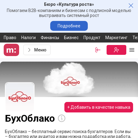
Бюро «Культура роста»
Зак
Помогаем B2B-компаниям и бизнесам с подписной моделью
выстраивать системный рост
Подробнее
Право
Налоги
Финансы
Бизнес
Продукт
Маркетинг
Те
Меню
Войти
Бесплатная
Ме
+ Добавить в качестве навыка
БухОблако
БухОблако – бесплатный сервис поиска бухгалтеров. Если вы
– бухгалтер или аудитор и вам нужна подработка или работа,