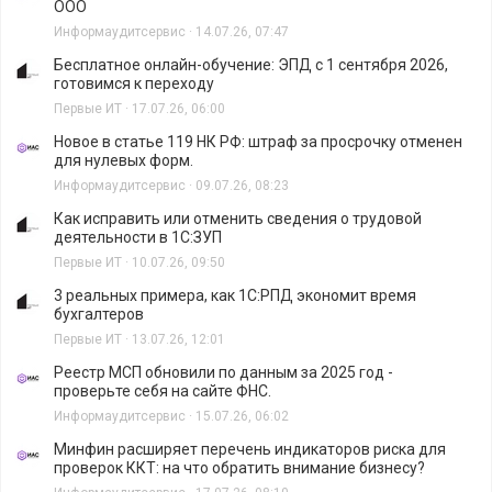
ООО
Информаудитсервис
·
14.07.26, 07:47
Бесплатное онлайн-обучение: ЭПД с 1 сентября 2026,
готовимся к переходу
Первые ИТ
·
17.07.26, 06:00
Новое в статье 119 НК РФ: штраф за просрочку отменен
для нулевых форм.
Информаудитсервис
·
09.07.26, 08:23
Как исправить или отменить сведения о трудовой
деятельности в 1С:ЗУП
Первые ИТ
·
10.07.26, 09:50
3 реальных примера, как 1С:РПД экономит время
бухгалтеров
Первые ИТ
·
13.07.26, 12:01
Реестр МСП обновили по данным за 2025 год -
проверьте себя на сайте ФНС.
Информаудитсервис
·
15.07.26, 06:02
Минфин расширяет перечень индикаторов риска для
проверок ККТ: на что обратить внимание бизнесу?