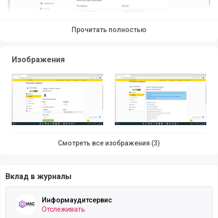
Прочитать полностью
Изображения
Смотреть все изображения (3)
Помимо поиска работы в «БухОблаке» можно:
Вклад в журналы
получить рекомендации о грамотном
Информаудитсервис
выстраивании отношений между бухгалтером и
Отслеживать
директором или владельцем бизнеса;