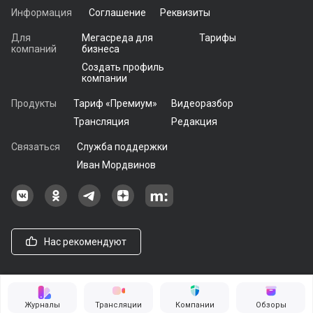
Информация
Соглашение
Реквизиты
Для
Мегасреда для
Тарифы
компаний
бизнеса
Создать профиль
компании
Продукты
Тариф «Премиум»
Видеоразбор
Трансляция
Редакция
Связаться
Служба поддержки
Иван Мордвинов
Наша группа в ВКонтакте
Наша группа на Одноклассники[
Наша группа в Telegram
наш профиль на Дзен
Наш аккаунт на Мегасреде
Нас рекомендуют
© 2021 - 2026, ООО «Мегасреда». Все права защищены
Журналы
Трансляции
Компании
Обзоры