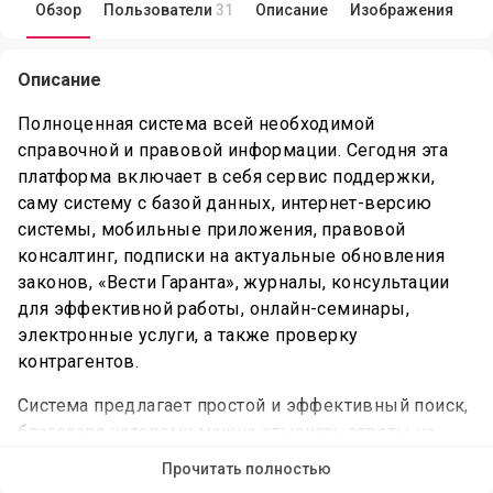
Обзор
Пользователи
31
Описание
Изображения
Обзор продукта Гарант
Описание
Полноценная система всей необходимой
справочной и правовой информации. Сегодня эта
платформа включает в себя сервис поддержки,
саму систему с базой данных, интернет-версию
системы, мобильные приложения, правовой
консалтинг, подписки на актуальные обновления
законов, «Вести Гаранта», журналы, консультации
для эффективной работы, онлайн-семинары,
электронные услуги, а также проверку
контрагентов.
Система предлагает простой и эффективный поиск,
благодаря которому можно отыскать ответы на
множество вопросов, при этом в приложениях
Прочитать полностью
очень удобно переходить к нужной части кодексов