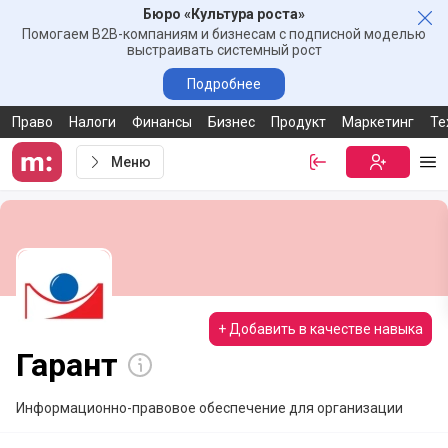
Бюро «Культура роста»
Зак
Помогаем B2B-компаниям и бизнесам с подписной моделью
выстраивать системный рост
Подробнее
Право
Налоги
Финансы
Бизнес
Продукт
Маркетинг
Те
Меню
Войти
Бесплатная
Ме
+ Добавить в качестве навыка
Гарант
Информационно-правовое обеспечение для организации