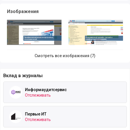
при помощи оглавлений.
Изображения
При изучении документов можно расставлять
закладки для быстрого доступа к статьям. Ресурс
включает в себя огромную базу информации для
бухгалтеров, юристов, финансистов, аудиторов,
адвокатов, студентов.
Смотреть все изображения (7)
Вклад в журналы
Информаудитсервис
Отслеживать
Первые ИТ
Отслеживать