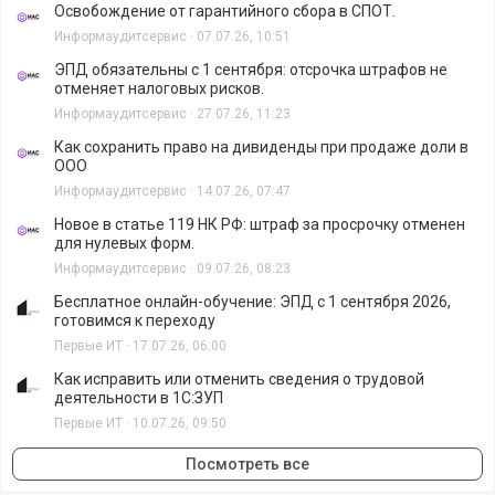
Освобождение от гарантийного сбора в СПОТ.
Информаудитсервис
·
07.07.26, 10:51
ЭПД обязательны с 1 сентября: отсрочка штрафов не
отменяет налоговых рисков.
Информаудитсервис
·
27.07.26, 11:23
Как сохранить право на дивиденды при продаже доли в
ООО
Информаудитсервис
·
14.07.26, 07:47
Новое в статье 119 НК РФ: штраф за просрочку отменен
для нулевых форм.
Информаудитсервис
·
09.07.26, 08:23
Бесплатное онлайн-обучение: ЭПД с 1 сентября 2026,
готовимся к переходу
Первые ИТ
·
17.07.26, 06:00
Как исправить или отменить сведения о трудовой
деятельности в 1С:ЗУП
Первые ИТ
·
10.07.26, 09:50
Посмотреть все