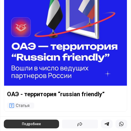
ОАЭ - территория “russian friendly”
Статья
Подробнее
Поделиться
Поделиться в 
Подели