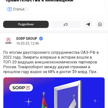
Статья
Подробнее
Поделиться
Поделиться в 
Подели
SORP GROUP
16.03.23, 12:46
По итогам двустороннего сотрудничества ОАЭ-РФ в
2022 году, Эмираты впервые в истории вошли в
ТОП-20 ведущих внешнеэкономических партнеров
России. Товарооборот между двумя странами в
прошлом году вырос на 68% и достиг $9 млрд. При
этом, был отмечен рекордный рост экспорта из Росси
ОАЭ - территория “russian friendly”