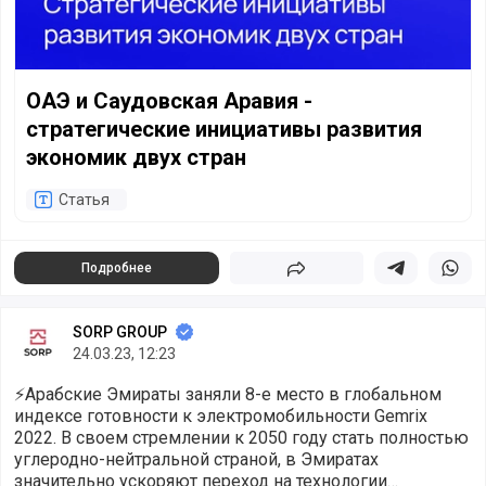
ОАЭ и Саудовская Аравия -
стратегические инициативы развития
экономик двух стран
Статья
Подробнее
Поделиться
Поделиться в 
Подели
SORP GROUP
24.03.23, 12:23
⚡️Арабские Эмираты заняли 8-е место в глобальном
индексе готовности к электромобильности Gemrix
2022. В своем стремлении к 2050 году стать полностью
углеродно-нейтральной страной, в Эмиратах
значительно ускоряют переход на технологии