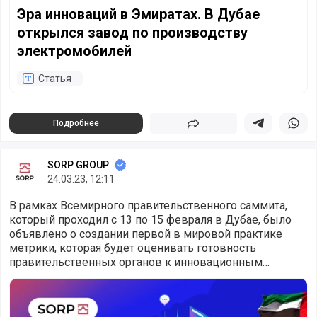
Эра инноваций в Эмиратах. В Дубае
открылся завод по производству
электромобилей
Статья
Подробнее
Поделиться
Поделиться в 
Подели
SORP GROUP
24.03.23, 12:11
В рамках Всемирного правительственного саммита,
который проходил с 13 по 15 февраля в Дубае, было
объявлено о создании первой в мировой практике
метрики, которая будет оценивать готовность
правительственных органов к инновационным
изменениям в экономике эмирата.
Дубай - город будущего. В эмирате создан рейтинг гото