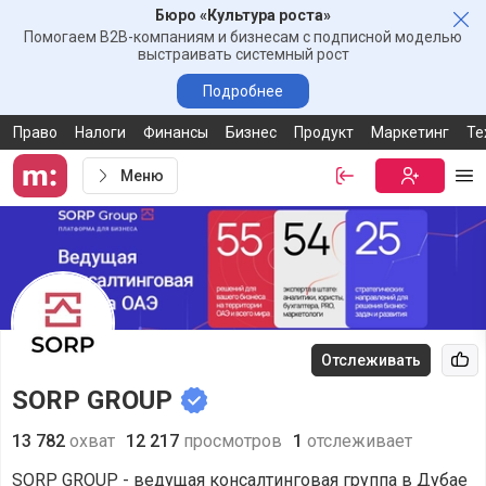
Бюро «Культура роста»
Зак
Помогаем B2B-компаниям и бизнесам с подписной моделью
выстраивать системный рост
Подробнее
Право
Налоги
Финансы
Бизнес
Продукт
Маркетинг
Те
Меню
Войти
Бесплатная
Ме
Отслеживать
Рек
SORP GROUP
13 782
охват
12 217
просмотров
1
отслеживает
SORP GROUP - ведущая консалтинговая группа в Дубае