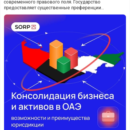
современного правового поля. Государство
предоставляет существенные преференции
бизнесменам под флагом ОАЭ, ведущим торговую
Консолидация бизнеса и активов в ОАЭ - возможности 
деятельность, оказыв