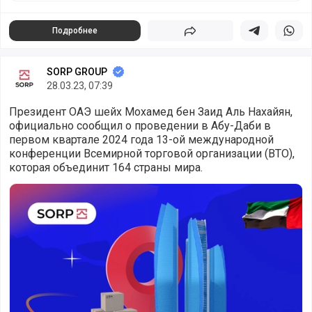
Подробнее
Поделиться
Поделиться в 
Подели
SORP GROUP
28.03.23, 07:39
Президент ОАЭ шейх Мохамед бен Заид Аль Нахайян,
официально сообщил о проведении в Абу-Даби в
первом квартале 2024 года 13-ой международной
конференции Всемирной торговой организации (ВТО),
которая объединит 164 страны мира.
“Новая эра” свободной торговли - Глобальная конференц