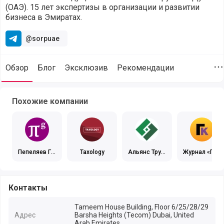
(ОАЭ). 15 лет экспертизы в организации и развитии
бизнеса в Эмиратах.
@sorpuae
Обзор
Блог
Эксклюзив
Рекомендации
Д
SORP GROUP (@sorp), Правовой или налоговый консалтинг,
Похожие компании
Пепеляев Гр
Taxology
Альянс Труд
Журнал «Гла
упп
овая Миграц
вная книга»
ия
Контакты
Tameem House Building, Floor 6/25/28/29
Адрес
Barsha Heights (Tecom) Dubai, United
Arab Emirates