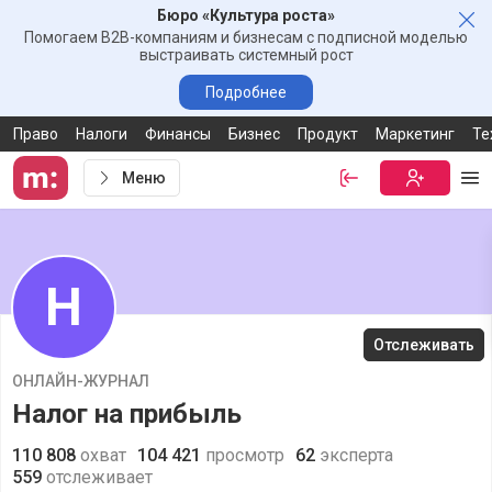
Бюро «Культура роста»
Зак
Помогаем B2B-компаниям и бизнесам с подписной моделью
выстраивать системный рост
Подробнее
Право
Налоги
Финансы
Бизнес
Продукт
Маркетинг
Те
Меню
Войти
Бесплатная
Ме
Н
Отслеживать
ОНЛАЙН-ЖУРНАЛ
Налог на прибыль
110 808
охват
104 421
просмотр
62
эксперта
559
отслеживает