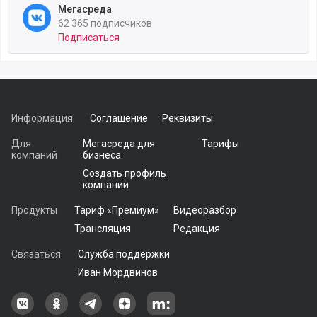
Мегасреда
62 365 подписчиков
Подписаться
Информация
Соглашение
Реквизиты
Для
Мегасреда для
Тарифы
компаний
бизнеса
Создать профиль
компании
Продукты
Тариф «Премиум»
Видеоразбор
Трансляция
Редакция
Связаться
Служба поддержки
Иван Мордвинов
Наша группа в ВКонтакте
Наша группа на Одноклассники[
Наша группа в Telegram
наш профиль на Дзен
Наш аккаунт на Мегасреде