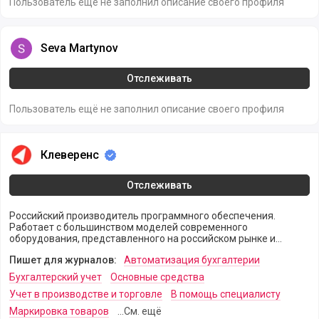
Пользователь ещё не заполнил описание своего профиля
Seva Martynov
Seva Martynov
Отслеживать
Пользователь ещё не заполнил описание своего профиля
Клеверенс
Клеверенс
Отслеживать
Российский производитель программного обеспечения.
Работает с большинством моделей современного
оборудования, представленного на российском рынке и
используемого для решения задач мобильной автоматизации
Пишет для журналов:
Автоматизация бухгалтерии
сбора данных, маркировки и учёта.
Бухгалтерский учет
Основные средства
Учет в производстве и торговле
В помощь специалисту
Маркировка товаров
...См. ещё