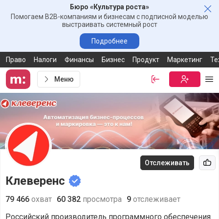
Бюро «Культура роста»
Зак
Помогаем B2B-компаниям и бизнесам с подписной моделью
выстраивать системный рост
Подробнее
Право
Налоги
Финансы
Бизнес
Продукт
Маркетинг
Те
Меню
Войти
Бесплатная
Ме
Отслеживать
Рек
Клеверенс
79 466
охват
60 382
просмотра
9
отслеживает
Российский производитель программного обеспечения.