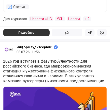
Статья
Для журналов
Новости ФНС
УСН
Налоги
+ 2
Подробнее
Поделиться
Поделиться в 
Подели
Информаудитсервис
08.07.26, 11:56
2026 год вступает в фазу турбулентности для
российского бизнеса, где макроэкономическая
стагнация и ужесточение фискального контроля
становятся главными вызовами. В этих условиях
компании-аутсорсеры (в частности, предоставляющие
Антикризисная тактика для бизнеса на 2026: 5 шагов, что