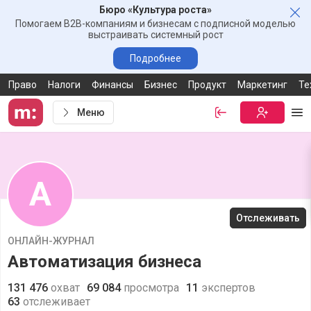
Бюро «Культура роста»
Зак
Помогаем B2B-компаниям и бизнесам с подписной моделью
выстраивать системный рост
Подробнее
Право
Налоги
Финансы
Бизнес
Продукт
Маркетинг
Те
Меню
Войти
Бесплатная
Ме
А
Отслеживать
ОНЛАЙН-ЖУРНАЛ
Автоматизация бизнеса
131 476
охват
69 084
просмотра
11
экспертов
63
отслеживает