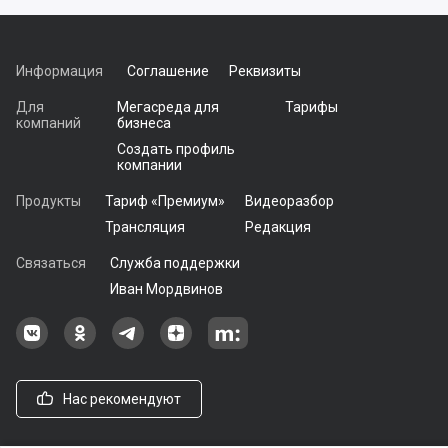
Информация
Соглашение
Реквизиты
Для
Мегасреда для
Тарифы
компаний
бизнеса
Создать профиль
компании
Продукты
Тариф «Премиум»
Видеоразбор
Трансляция
Редакция
Связаться
Служба поддержки
Иван Мордвинов
Наша группа в ВКонтакте
Наша группа на Одноклассники[
Наша группа в Telegram
наш профиль на Дзен
Наш аккаунт на Мегасреде
Нас рекомендуют