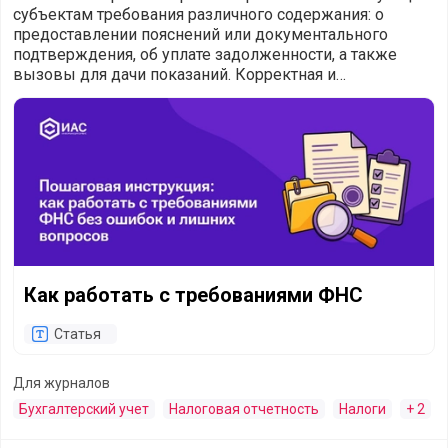
субъектам требования различного содержания: о
предоставлении пояснений или документального
подтверждения, об уплате задолженности, а также
вызовы для дачи показаний. Корректная и
своевременная реакция на такие запросы является
Как работать с требованиями ФНС
обяз
Как работать с требованиями ФНС
Статья
Для журналов
Бухгалтерский учет
Налоговая отчетность
Налоги
+ 2