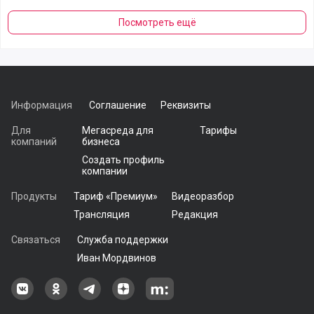
Посмотреть ещё
Информация
Соглашение
Реквизиты
Для
Мегасреда для
Тарифы
компаний
бизнеса
Создать профиль
компании
Продукты
Тариф «Премиум»
Видеоразбор
Трансляция
Редакция
Связаться
Служба поддержки
Иван Мордвинов
Наша группа в ВКонтакте
Наша группа на Одноклассники[
Наша группа в Telegram
наш профиль на Дзен
Наш аккаунт на Мегасреде