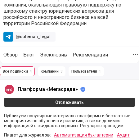
компания, оказывающая правовую поддержку по
широкому спектру юридических вопросов для
российского и иностранного бизнеса на всей
территории Российской Федерации.
@coleman_legal
Обзор
Блог
Эксклюзив
Рекомендации
Д
Все подписки
4
Компании
3
Пользователи
1
Подписка компании Coleman Legal Services (@coleman-lega
Платформа «Мегасреда»
Платформа «Мегасреда»
Отслеживать
Публикуем популярные материалы платформы и бесплатные
мероприятия по обучению и развитию, а также делимся
информацией о скидках на сервисы. Регулярно проводим
трансляции с ведущими экспертами по правовым темам.
Пишет для журналов:
Автоматизация бухгалтерии
Аудит