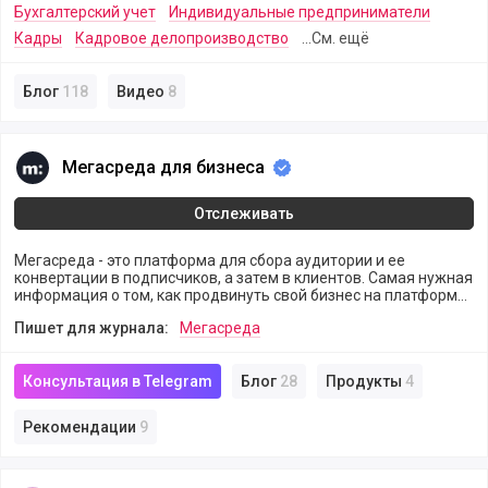
Бухгалтерский учет
Индивидуальные предприниматели
Кадры
Кадровое делопроизводство
...См. ещё
Блог
118
Видео
8
Мегасреда для бизнеса
Мегасреда для бизнеса
Отслеживать
Мегасреда - это платформа для сбора аудитории и ее
конвертации в подписчиков, а затем в клиентов. Самая нужная
информация о том, как продвинуть свой бизнес на платформе
Мегасреда. Инструменты для решения бизнес задач, советы и
Пишет для журнала:
Мегасреда
кейсы.
Консультация в Telegram
Блог
28
Продукты
4
Рекомендации
9