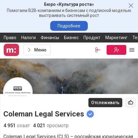
Бюро «Культура роста»
Зак
Помогаем B2B-компаниям и бизнесам с подписной моделью
выстраивать системный рост
Подробнее
Право
Налоги
Финансы
Бизнес
Продукт
Маркетинг
Те
Меню
Войти
Бесплатная
Ме
Отслеживать
Рек
Coleman Legal Services
4 951
охват
4 021
просмотр
Coleman Legal Services (CLS) – российская юридическая