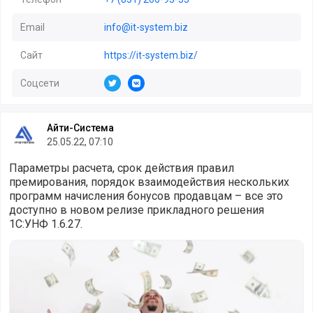
Email
info@it-system.biz
Сайт
https://it-system.biz/
Соцсети
https://t.me/itsystem30
https://vk.com/itsm30
Айти-Система
25.05.22, 07:10
Параметры расчета, срок действия правил
премирования, порядок взаимодействия нескольких
программ начисления бонусов продавцам – все это
доступно в новом релизе прикладного решения
1С:УНФ 1.6.27.
В 1С:УНФ 1.6.27 реализована возможность начисления п