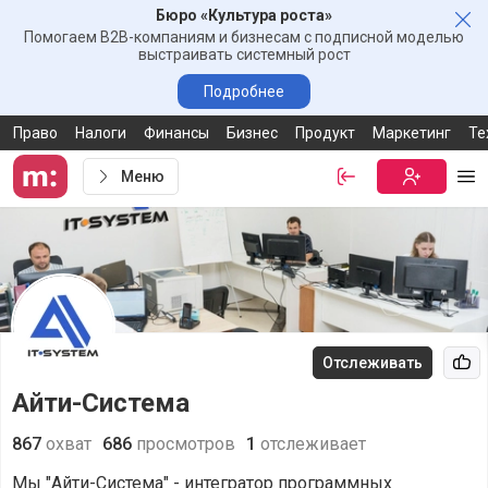
Бюро «Культура роста»
Зак
Помогаем B2B-компаниям и бизнесам с подписной моделью
выстраивать системный рост
Подробнее
Право
Налоги
Финансы
Бизнес
Продукт
Маркетинг
Те
Меню
Войти
Бесплатная
Ме
Отслеживать
Рек
Айти-Система
867
охват
686
просмотров
1
отслеживает
Мы "Айти-Система" - интегратор программных