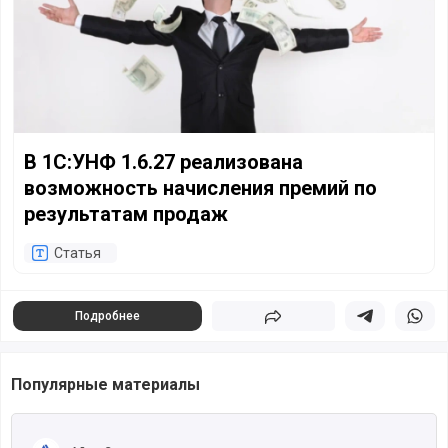
В 1С:УНФ 1.6.27 реализована
возможность начисления премий по
результатам продаж
Статья
Подробнее
Поделиться
Поделиться в 
Подели
Популярные материалы
Читать полностью