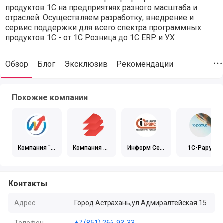
продуктов 1С на предприятиях разного масштаба и
отраслей. Осуществляем разработку, внедрение и
сервис поддержки для всего спектра программных
продуктов 1С - от 1С Розница до 1С ERP и УХ
Обзор
Блог
Эксклюзив
Рекомендации
Д
Айти-Система (@itsystem), Обслуживание 1С для бухгалтер
Похожие компании
Компания "Р
Компания В
Информ Сер
1С-Рарус
ИЦ-1С"
ДГБ
вис
Контакты
Адрес
Город Астрахань,ул Адмиралтейская 15
Телефон
+7 (851) 266-93-33