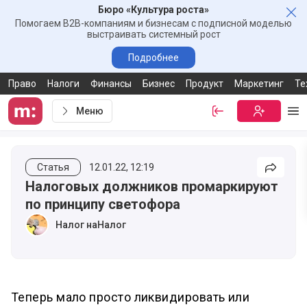
Бюро «Культура роста»
Зак
Помогаем B2B-компаниям и бизнесам с подписной моделью
выстраивать системный рост
Подробнее
Право
Налоги
Финансы
Бизнес
Продукт
Маркетинг
Те
Меню
Войти
Бесплатная
Ме
Статья
12.01.22, 12:19
Подели
Налоговых должников промаркируют
по принципу светофора
Налог наНалог
Теперь мало просто ликвидировать или