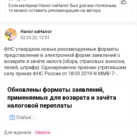
Рекоме
Если материал Налог наНалог был для вас полезным,
то можно оставить рекомендацию на автора
Налог наНалог
02.03.22, 12:01
ФНС утвердила новые рекомендуемые форматы
представления в электронной форме заявлений о
возврате и зачёте налога (сбора, страховых взносов,
пеней, штрафа). Одновременно признан утратившим
силу приказ ФНС России от 18.03.2019 N ММВ-7-
8/137@, содержащий ранее действовавшие форматы
Обновлены форматы заявлений, применяемых для возвра
аналогичных заявлений.
Обновлены форматы заявлений,
применяемых для возврата и зачёта
налоговой переплаты
Статья
Для журнала
Налоги