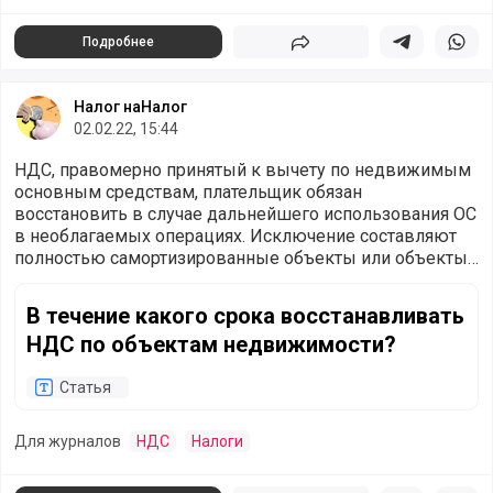
Подробнее
Поделиться
Поделиться в 
Подели
Налог наНалог
02.02.22, 15:44
НДС, правомерно принятый к вычету по недвижимым
основным средствам, плательщик обязан
восстановить в случае дальнейшего использования ОС
в необлагаемых операциях. Исключение составляют
полностью самортизированные объекты или объекты,
с момента ввода которых в эксплуатацию прошло не
В течение какого срока восстанавливать НДС по объек
менее 15 лет (п. 3 ст. 171.1 НК РФ).
В течение какого срока восстанавливать
НДС по объектам недвижимости?
Статья
Для журналов
НДС
Налоги