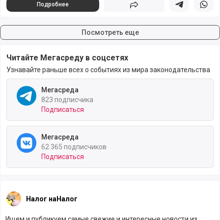
Подробнее
Поделиться
Поделиться в 
Подели
Посмотреть еще
Читайте Мегасреду в соцсетях
Узнавайте раньше всех о событиях из мира законодательства
Мегасреда
823 подписчика
Подписаться
Мегасреда
62 365 подписчиков
Подписаться
Налог наНалог
Ищем и публикуем самые свежие и интересные новости из