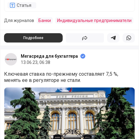
Статья
Для журналов
Банки
Индивидуальные предприниматели
Подробнее
Поделиться
Поделиться в 
Подели
Мегасреда для бухгалтера
13.06.23, 06:38
Ключевая ставка по-прежнему составляет 7,5 %,
менять ее в регуляторе не стали.
В Центробанке оставили ключевую ставку на прежнем 