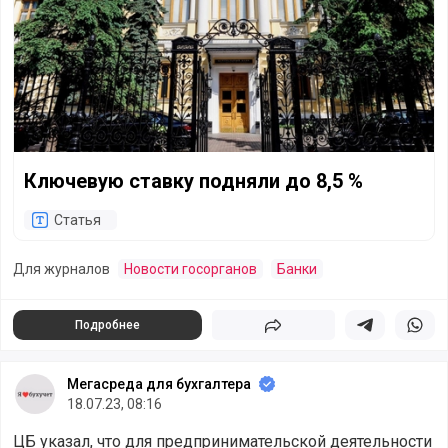
Ключевую ставку подняли до 8,5 %
Статья
Для журналов
Новости госорганов
Банки
Подробнее
Поделиться
Поделиться в 
Подели
Мегасреда для бухгалтера
18.07.23, 08:16
ЦБ указал, что для предпринимательской деятельности