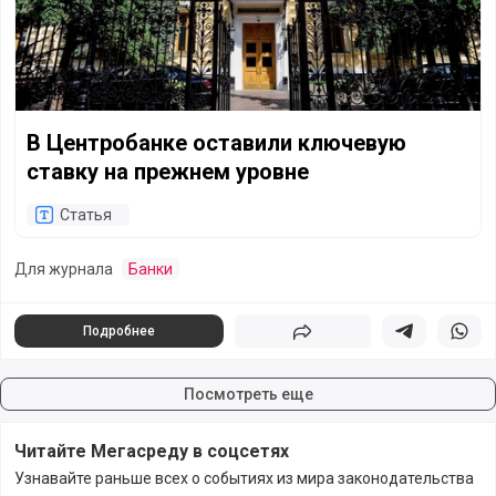
В Центробанке оставили ключевую
ставку на прежнем уровне
Статья
Для журнала
Банки
Подробнее
Поделиться
Поделиться в 
Подели
Посмотреть еще
Читайте Мегасреду в соцсетях
Узнавайте раньше всех о событиях из мира законодательства