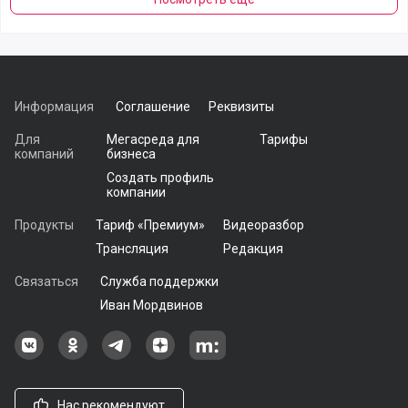
Информация
Соглашение
Реквизиты
Для
Мегасреда для
Тарифы
компаний
бизнеса
Создать профиль
компании
Продукты
Тариф «Премиум»
Видеоразбор
Трансляция
Редакция
Связаться
Служба поддержки
Иван Мордвинов
Наша группа в ВКонтакте
Наша группа на Одноклассники[
Наша группа в Telegram
наш профиль на Дзен
Наш аккаунт на Мегасреде
Нас рекомендуют