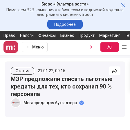
Бюро «Культура роста»
Зак
Помогаем B2B-компаниям и бизнесам с подписной моделью
выстраивать системный рост
Подробнее
Право
Налоги
Финансы
Бизнес
Продукт
Маркетинг
Те
Меню
Войти
Бесплатная
Ме
Статья
21.01.22, 09:15
Подели
МЭР предложили списать льготные
кредиты для тех, кто сохранил 90 %
персонала
Мегасреда для бухгалтера