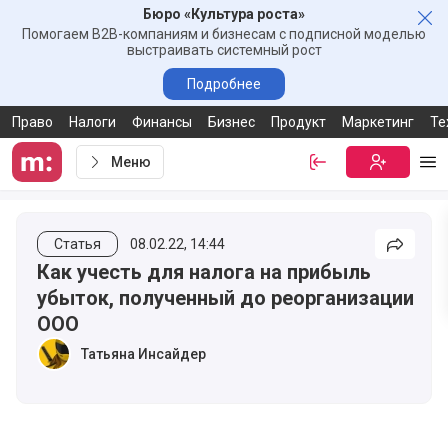
Бюро «Культура роста»
Зак
Помогаем B2B-компаниям и бизнесам с подписной моделью
выстраивать системный рост
Подробнее
Право
Налоги
Финансы
Бизнес
Продукт
Маркетинг
Те
Меню
Войти
Бесплатная
Ме
Статья
08.02.22, 14:44
Подели
Как учесть для налога на прибыль
убыток, полученный до реорганизации
ООО
Татьяна Инсайдер