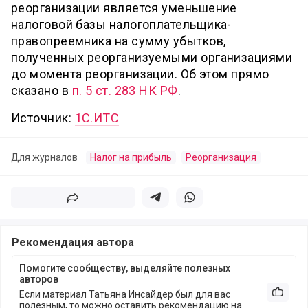
реорганизации является уменьшение
налоговой базы налогоплательщика-
правопреемника на сумму убытков,
полученных реорганизуемыми организациями
до момента реорганизации. Об этом прямо
сказано в
п. 5 ст. 283 НК РФ
.
Источник:
1С.ИТС
Для журналов
Налог на прибыль
Реорганизация
Поделиться
Поделиться в телеграм
Поделиться в whatsapp
Рекомендация автора
Помогите сообществу, выделяйте полезных
авторов
Если материал Татьяна Инсайдер был для вас
Рекоме
полезным, то можно оставить рекомендацию на