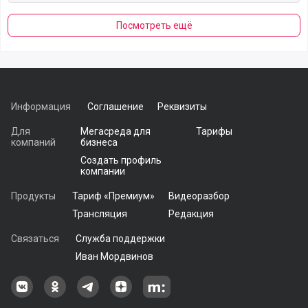
Посмотреть ещё
Информация
Соглашение
Реквизиты
Для
Мегасреда для
Тарифы
компаний
бизнеса
Создать профиль
компании
Продукты
Тариф «Премиум»
Видеоразбор
Трансляция
Редакция
Связаться
Служба поддержки
Иван Мордвинов
Наша группа в ВКонтакте
Наша группа на Одноклассники[
Наша группа в Telegram
наш профиль на Дзен
Наш аккаунт на Мегасреде