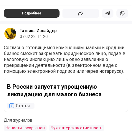
иных вознаграждений в пользу иностранных граждан
и лиц без гражданства (кроме ВКС) (подп. 1.1 ст. 427 НК
Подробнее
РФ).
Поделиться
Поделиться в 
Подели
Татьяна Инсайдер
07.02.22, 11:20
Согласно готовящимся изменениям, малый и средний
бизнес сможет закрывать юридическое лицо, подав в
налоговую инспекцию лишь одно заявление о
прекращении деятельности (в электронном виде с
помощью электронной подписи или через нотариуса).
В России запустят упрощенную ликвидацию для малого 
В России запустят упрощенную
ликвидацию для малого бизнеса
Статья
Для журналов
Новости госорганов
Бухгалтерская отчетность