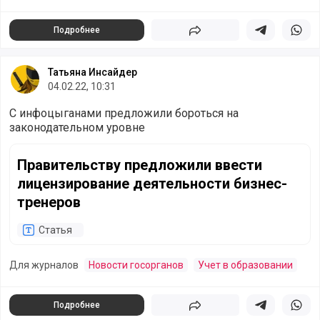
Подробнее
Поделиться
Поделиться в 
Подели
Татьяна Инсайдер
04.02.22, 10:31
С инфоцыганами предложили бороться на
законодательном уровне
Правительству предложили ввести лицензирование деят
Правительству предложили ввести
лицензирование деятельности бизнес-
тренеров
Статья
Для журналов
Новости госорганов
Учет в образовании
Подробнее
Поделиться
Поделиться в 
Подели