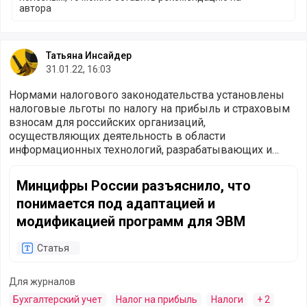
автора
Татьяна Инсайдер
31.01.22, 16:03
Нормами налогового законодательства установлены
налоговые льготы по налогу на прибыль и страховым
взносам для российских организаций,
осуществляющих деятельность в области
информационных технологий, разрабатывающих и
реализующих разработанные ими программы для ЭВМ,
Минцифры России разъяснило, что понимается под адап
базы данных на материальном носителе или в форме
Минцифры России разъяснило, что
электронного документа, а также оказывающих услуги
понимается под адаптацией и
по разработке, адаптации, модификации программ для
ЭВМ, баз данных. Такие налогоплательщики могут
модификацией программ для ЭВМ
применять ставку по налогу на прибыль в размере 3%
(подп. 1.15 п. 284 Налогового кодекса), а по страховым
Статья
взносам с 2021 года – 6% на ОПС, 0,1% на ОМС, 1,5% на
ОСС на случай временной нетрудоспособности и в
Для журналов
связи с материнством и 1,5% на ОСС на случай
временной нетрудоспособности в отношении выплат и
Бухгалтерский учет
Налог на прибыль
Налоги
+ 2