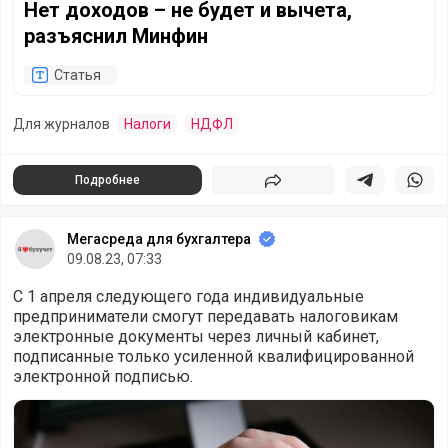
Нет доходов – не будет и вычета,
разъяснил Минфин
Статья
Для журналов
Налоги
НДФЛ
Подробнее
Поделиться
Поделиться в 
Подели
Мегасреда для бухгалтера
09.08.23, 07:33
С 1 апреля следующего года индивидуальные
предприниматели смогут передавать налоговикам
электронные документы через личный кабинет,
подписанные только усиленной квалифицированной
электронной подписью.
Электронные документы в налоговую через ЛК ИП можн