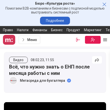
Бюро «Культура роста»
Зак
Помогаем B2B-компаниям и бизнесам с подписной моделью
выстраивать системный рост
Подробнее
Право
Налоги
Финансы
Бизнес
Продукт
Маркетинг
Те
Меню
Войти
Бесплатная
Ме
Видео
08.02.23, 11:55
Подели
Всё, что нужно знать о ЕНП после
месяца работы с ним
Мегасреда для бухгалтера