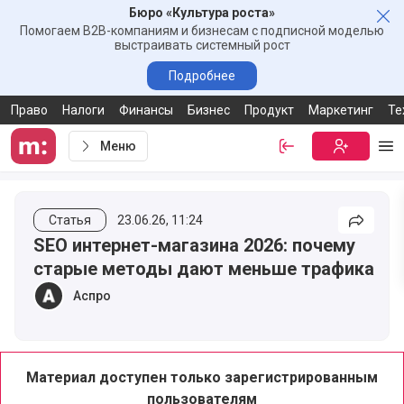
Бюро «Культура роста»
Зак
Помогаем B2B-компаниям и бизнесам с подписной моделью
выстраивать системный рост
Подробнее
Право
Налоги
Финансы
Бизнес
Продукт
Маркетинг
Те
Меню
Войти
Бесплатная
Ме
Статья
23.06.26, 11:24
Подели
SEO интернет-магазина 2026: почему
старые методы дают меньше трафика
Аспро
Материал доступен только зарегистрированным
пользователям