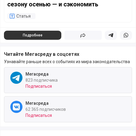
сезону осенью — и сэкономить
Статья
Подробнее
Поделиться
Поделиться в 
Подели
Читайте Мегасреду в соцсетях
Узнавайте раньше всех о событиях из мира законодательства
Мегасреда
823 подписчика
Подписаться
Мегасреда
62 365 подписчиков
Подписаться