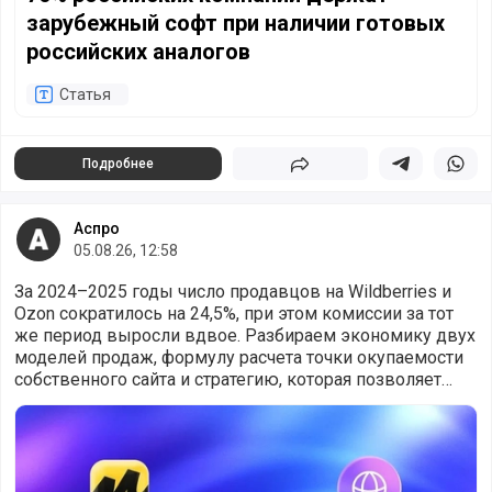
зарубежный софт при наличии готовых
российских аналогов
Статья
Подробнее
Поделиться
Поделиться в 
Подели
Аспро
05.08.26, 12:58
За 2024–2025 годы число продавцов на Wildberries и
Ozon сократилось на 24,5%, при этом комиссии за тот
же период выросли вдвое. Разбираем экономику двух
моделей продаж, формулу расчета точки окупаемости
собственного сайта и стратегию, которая позволяет
использовать оба канала эфф
Четверть продавцов ушла с маркетплейсов: что меняетс