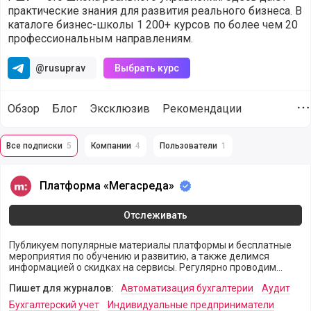
практические знания для развития реального бизнеса. В
каталоге бизнес-школы 1 200+ курсов по более чем 20
профессиональным направлениям.
@rusuprav
Выбрать курс
Обзор
Блог
Эксклюзив
Рекомендации
Д
Все подписки
5
Компании
4
Пользователи
1
Подписка компании Русская Школа Управления (@rshu) на
Платформа «Мегасреда»
Платформа «Мегасреда»
Отслеживать
Публикуем популярные материалы платформы и бесплатные
мероприятия по обучению и развитию, а также делимся
информацией о скидках на сервисы. Регулярно проводим
трансляции с ведущими экспертами по правовым темам.
Пишет для журналов:
Автоматизация бухгалтерии
Аудит
Бухгалтерский учет
Индивидуальные предприниматели