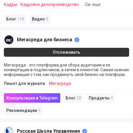
Кадры
Кадровое делопроизводство
...См. ещё
Блог
118
Видео
8
Мегасреда для бизнеса
Мегасреда для бизнеса
Отслеживать
Мегасреда - это платформа для сбора аудитории и ее
конвертации в подписчиков, а затем в клиентов. Самая нужная
информация о том, как продвинуть свой бизнес на платформе
Мегасреда. Инструменты для решения бизнес задач, советы и
Пишет для журнала:
Мегасреда
кейсы.
Консультация в Telegram
Блог
28
Продукты
4
Рекомендации
9
Русская Школа Управления
Русская Школа Управления