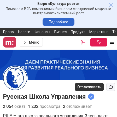
Бюро «Культура роста»
Зак
Помогаем B2B-компаниям и бизнесам с подписной моделью
выстраивать системный рост
Подробнее
Право
Налоги
Финансы
Бизнес
Продукт
Маркетинг
Те
Меню
Войти
Бесплатная
Ме
Отслеживать
Рек
Русская Школа Управления
2 064
охват
1 232
просмотра
2
отслеживает
РШУ — это школа реального управления. Здесь дают