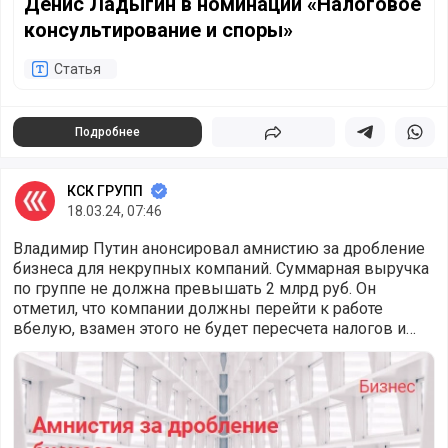
Денис Ладыгин в номинации «Налоговое
консультирование и споры»
Статья
Подробнее
Поделиться
Поделиться в 
Подели
КСК ГРУПП
18.03.24, 07:46
Владимир Путин анонсировал амнистию за дробление
бизнеса для некрупных компаний. Суммарная выручка
по группе не должна превышать 2 млрд руб. Он
отметил, что компании должны перейти к работе
вбелую, взамен этого не будет пересчета налогов и
штрафов.
Амнистия за дробление бизнеса