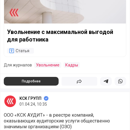
Увольнение с максимальной выгодой
для работника
Статья
Для журналов
Увольнение
Кадры
Подробнее
Поделиться
Поделиться в 
Подели
КСК ГРУПП
01.04.24, 10:35
ООО «КСК АУДИТ» - в реестре компаний,
оказывающих аудиторские услуги общественно
значимым организациям (ОЗО)