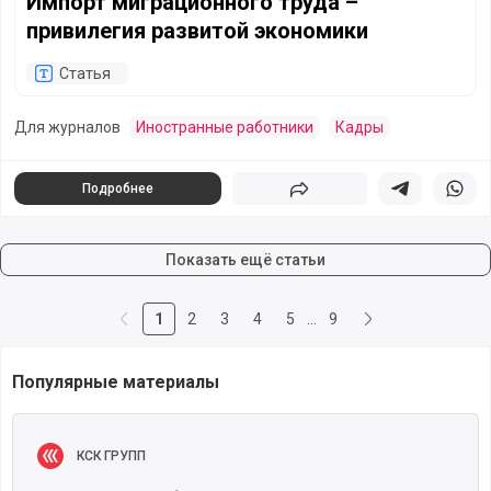
Импорт миграционного труда –
привилегия развитой экономики
Статья
Для журналов
Иностранные работники
Кадры
Подробнее
Поделиться
Поделиться в 
Подели
Показать ещё статьи
1
2
3
4
5
…
9
Популярные материалы
Читать полностью
КСК ГРУПП