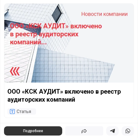
ООО «КСК АУДИТ» включено в реестр аудиторских комп
ООО «КСК АУДИТ» включено в реестр
аудиторских компаний
Статья
Подробнее
Поделиться
Поделиться в 
Подели