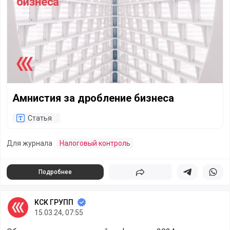
Амнистия за дробление бизнеса
Статья
Для журнала
Налоговый контроль
Подробнее
Поделиться
Поделиться в 
Подели
КСК ГРУПП
15.03.24, 07:55