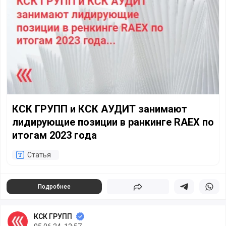
КСК ГРУПП и КСК АУДИТ занимают
лидирующие позиции в ранкинге RAEX по
итогам 2023 года
Статья
Подробнее
Поделиться
Поделиться в 
Подели
КСК ГРУПП