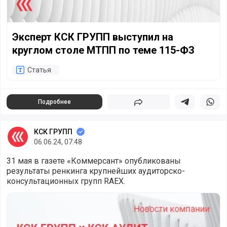
Эксперт КСК ГРУПП выступил на
круглом столе МТПП по теме 115-ФЗ
Статья
Подробнее
Поделиться
Поделиться в 
Подели
КСК ГРУПП
06.06.24, 07:48
31 мая в газете «Коммерсант» опубликованы
результаты ренкинга крупнейших аудиторско-
консультационных групп RAEX.
КСК ГРУПП и КСК АУДИТ занимают лидирующие позиции 