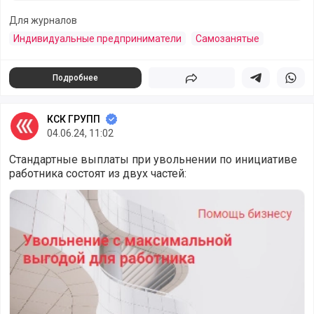
Для журналов
Индивидуальные предприниматели
Самозанятые
Подробнее
Поделиться
Поделиться в 
Подели
КСК ГРУПП
04.06.24, 11:02
Стандартные выплаты при увольнении по инициативе
работника состоят из двух частей:
Увольнение с максимальной выгодой для работника