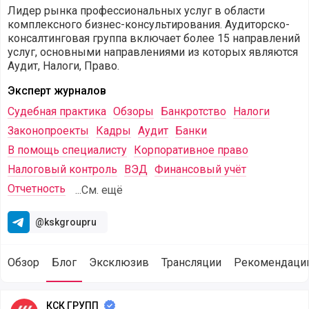
Лидер рынка профессиональных услуг в области
комплексного бизнес-консультирования. Аудиторско-
консалтинговая группа включает более 15 направлений
услуг, основными направлениями из которых являются
Аудит, Налоги, Право.
Эксперт журналов
Судебная практика
Обзоры
Банкротство
Налоги
Законопроекты
Кадры
Аудит
Банки
В помощь специалисту
Корпоративное право
Налоговый контроль
ВЭД
Финансовый учёт
Отчетность
...См. ещё
@kskgroupru
Обзор
Блог
Эксклюзив
Трансляции
Рекомендаци
Статьи от компании КСК ГРУПП (@kskgroup) опубликован
КСК ГРУПП