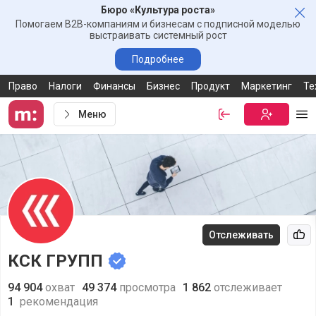
Бюро «Культура роста»
Зак
Помогаем B2B-компаниям и бизнесам с подписной моделью
выстраивать системный рост
Подробнее
Право
Налоги
Финансы
Бизнес
Продукт
Маркетинг
Те
Меню
Войти
Бесплатная
Ме
Отслеживать
Рек
КСК ГРУПП
94 904
охват
49 374
просмотра
1 862
отслеживает
1
рекомендация