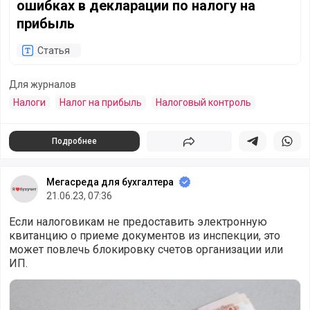
ошибках в декларации по налогу на
прибыль
Статья
Для журналов
Налоги
Налог на прибыль
Налоговый контроль
Подробнее
Поделиться
Поделиться в 
Подели
Мегасреда для бухгалтера
21.06.23, 07:36
Если налоговикам не предоставить электронную
квитанцию о приеме документов из инспекции, это
может повлечь блокировку счетов организации или
ИП.
Нет квитанции о приеме документов? Ждите блокировку