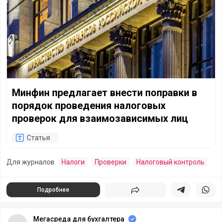
Минфин предлагает внести поправки в
порядок проведения налоговых
проверок для взаимозависимых лиц
Статья
Для журналов
Налоги
Проверки
Налоговый контроль
Подробнее
Поделиться
Поделиться в 
Подели
Мегасреда для бухгалтера