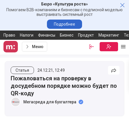
Бюро «Культура роста»
Зак
Помогаем B2B-компаниям и бизнесам с подписной моделью
выстраивать системный рост
Подробнее
Право
Налоги
Финансы
Бизнес
Продукт
Маркетинг
Те
Меню
Войти
Бесплатная
Ме
Статья
24.12.21, 12:49
Подели
Пожаловаться на проверку в
досудебном порядке можно будет по
QR-коду
Мегасреда для бухгалтера