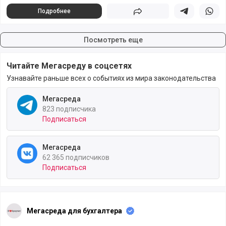
Подробнее
Поделиться
Поделиться в 
Подели
Посмотреть еще
Читайте Мегасреду в соцсетях
Узнавайте раньше всех о событиях из мира законодательства
Мегасреда
823 подписчика
Подписаться
Мегасреда
62 365 подписчиков
Подписаться
Мегасреда для бухгалтера