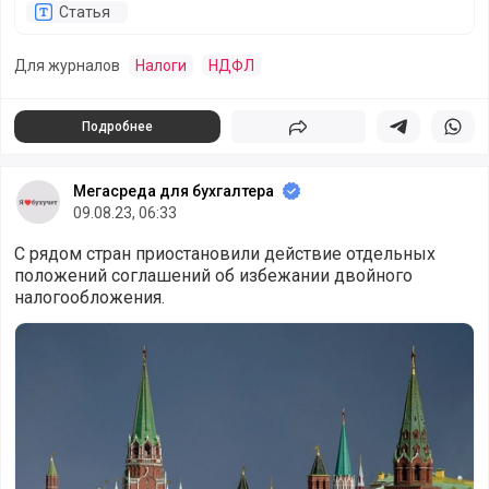
Статья
Для журналов
Налоги
НДФЛ
Подробнее
Поделиться
Поделиться в 
Подели
Мегасреда для бухгалтера
09.08.23, 06:33
С рядом стран приостановили действие отдельных
положений соглашений об избежании двойного
налогообложения.
С 38 странами приостановили действие отдельных пунк