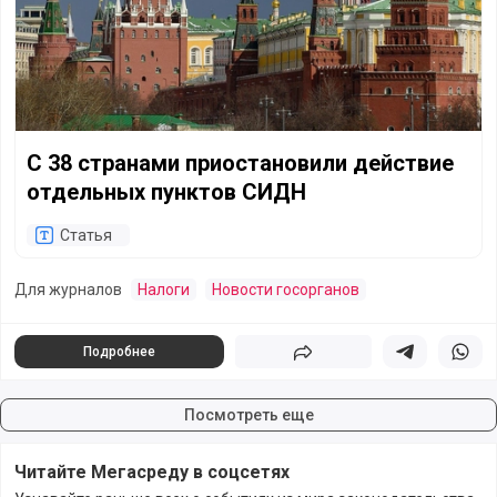
С 38 странами приостановили действие
отдельных пунктов СИДН
Статья
Для журналов
Налоги
Новости госорганов
Подробнее
Поделиться
Поделиться в 
Подели
Посмотреть еще
Читайте Мегасреду в соцсетях