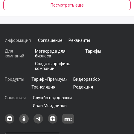
Посмотреть ещё
Информация
Соглашение
Реквизиты
Для
Мегасреда для
Тарифы
компаний
бизнеса
Создать профиль
компании
Продукты
Тариф «Премиум»
Видеоразбор
Трансляция
Редакция
Связаться
Служба поддержки
Иван Мордвинов
Наша группа в ВКонтакте
Наша группа на Одноклассники[
Наша группа в Telegram
наш профиль на Дзен
Наш аккаунт на Мегасреде