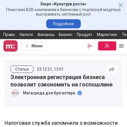
Бюро «Культура роста»
Зак
Помогаем B2B-компаниям и бизнесам с подписной моделью
выстраивать системный рост
Подробнее
Право
Налоги
Финансы
Бизнес
Продукт
Маркетинг
Те
Меню
Войти
Бесплатная
Ме
Статья
23.12.21, 13:01
Подели
Электронная регистрация бизнеса
позволит сэкономить на госпошлине
Мегасреда для бухгалтера
Налоговая служба напомнила о возможности