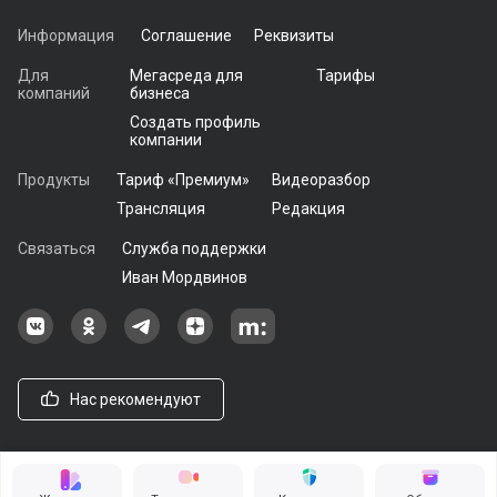
Информация
Соглашение
Реквизиты
Для
Мегасреда для
Тарифы
компаний
бизнеса
Создать профиль
компании
Продукты
Тариф «Премиум»
Видеоразбор
Трансляция
Редакция
Связаться
Служба поддержки
Иван Мордвинов
Наша группа в ВКонтакте
Наша группа на Одноклассники[
Наша группа в Telegram
наш профиль на Дзен
Наш аккаунт на Мегасреде
Нас рекомендуют
© 2021 - 2026, ООО «Мегасреда». Все права защищены