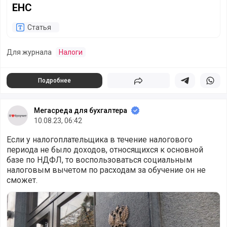
ЕНС
Статья
Для журнала
Налоги
Подробнее
Поделиться
Поделиться в 
Подели
Мегасреда для бухгалтера
10.08.23, 06:42
Если у налогоплательщика в течение налогового
периода не было доходов, относящихся к основной
базе по НДФЛ, то воспользоваться социальным
налоговым вычетом по расходам за обучение он не
сможет.
Нет доходов – не будет и вычета, разъяснил Минфин