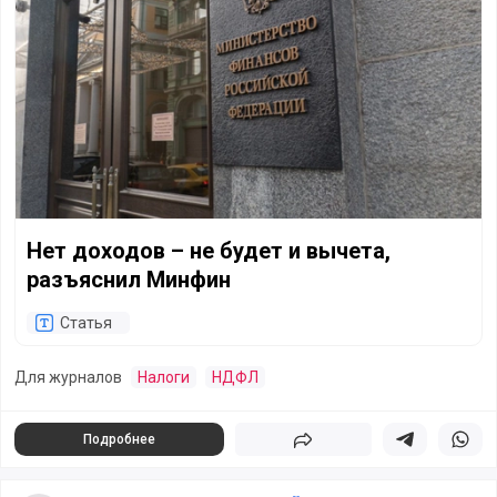
Нет доходов – не будет и вычета,
разъяснил Минфин
Статья
Для журналов
Налоги
НДФЛ
Подробнее
Поделиться
Поделиться в 
Подели