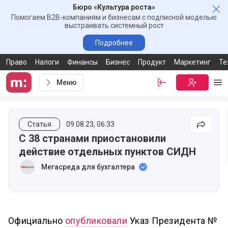
Бюро «Культура роста»
Зак
Помогаем B2B-компаниям и бизнесам с подписной моделью
выстраивать системный рост
Подробнее
Право
Налоги
Финансы
Бизнес
Продукт
Маркетинг
Те
Меню
Войти
Бесплатная
Ме
Статья
09.08.23, 06:33
Подели
С 38 странами приостановили
действие отдельных пунктов СИДН
Мегасреда для бухгалтера
Официально
опубликовали
Указ Президента №