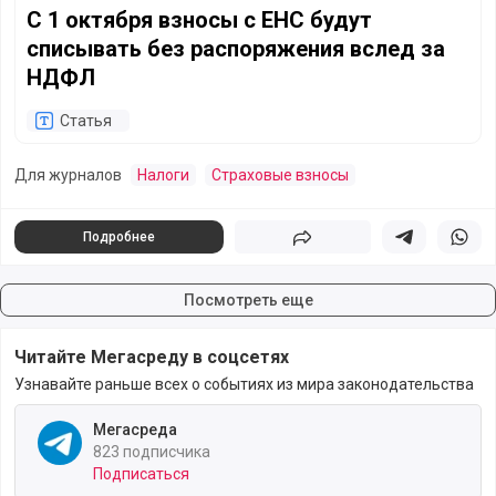
С 1 октября взносы с ЕНС будут
списывать без распоряжения вслед за
НДФЛ
Статья
Для журналов
Налоги
Страховые взносы
Подробнее
Поделиться
Поделиться в 
Подели
Посмотреть еще
Читайте Мегасреду в соцсетях
Узнавайте раньше всех о событиях из мира законодательства
Мегасреда
823 подписчика
Подписаться