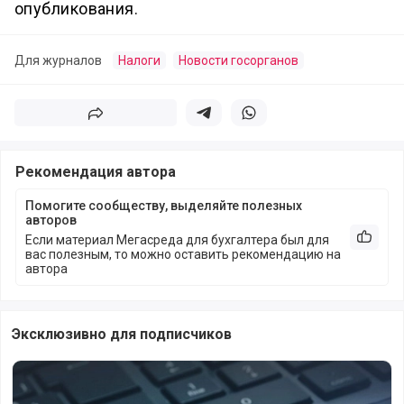
опубликования.
Для журналов
Налоги
Новости госорганов
Поделиться
Поделиться в телеграм
Поделиться в whatsapp
Рекомендация автора
Помогите сообществу, выделяйте полезных
авторов
Если материал Мегасреда для бухгалтера был для
Рекоме
вас полезным, то можно оставить рекомендацию на
автора
Эксклюзивно для подписчиков