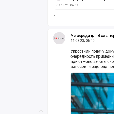
02.03.23, 06:42
Мегасреда для бухгалте
11.08.23, 06:40
Упростили подачу док
очередность признан
при отмене зачета, с
взносов, и еще ряд по
Налоговики рассказал