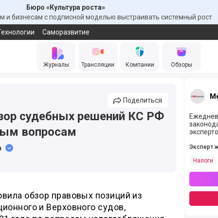
Бюро «Культура роста»
 и бизнесам с подписной моделью выстраивать системный рост
Технологии
Саморазвитие
Журналы
Трансляции
Компании
Обзоры
Ме
Поделиться
зор судебных решений КС РФ
Ежеднев
законод
вым вопросам
эксперто
Эксперт 
а
Налоги
овила обзор правовых позиций из
ионного и Верховного судов,