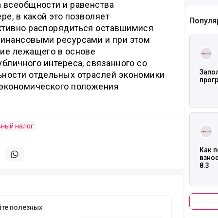
 всеобщности и равенства
ре, в какой это позволяет
Популя
ктивно распорядиться оставшимися
инансовыми ресурсами и при этом
Читать
ие лежащего в основе
бличного интереса, связанного со
Запол
ности отдельных отраслей экономики
прогр
-экономического положения
Читать
ный налог
Как 
литься в телеграм
Поделиться в whatsapp
взнос
8.3
йте полезных