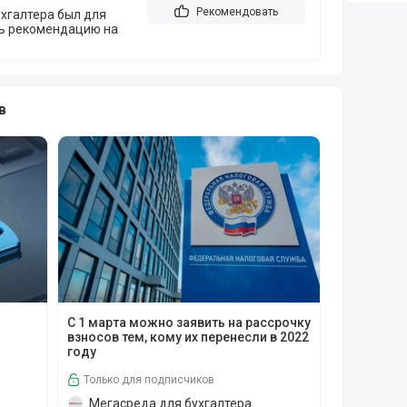
Рекомендовать
хгалтера был для
ть рекомендацию на
в
ронного путевого листа
С 1 марта можно заявить на рассрочку взносов тем
С 1 марта можно заявить на рассрочку
взносов тем, кому их перенесли в 2022
году
Только для подписчиков
Мегасреда для бухгалтера