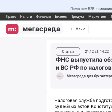
Помогаем B2B-компаниям
Право
Налоги
Финансы
Бизнес
Продукт
Маркетинг
мегасреда
Меню
Статья
21.12.21, 14:22
ФНС выпустила об
и ВС РФ по налого
Мегасреда для бухгалтер
Налоговая служба подгот
судебных актов Конституц