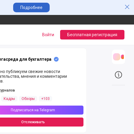
Зак
Подробнее
Войти
Бесплатная регистрация
гасреда для бухгалтера
Трансл
но публикуем свежие новости
ательства, мнения и комментарии
О прое
в.
журналов
Кадры
Обзоры
+103
Подписаться на Telegram
Отслеживать