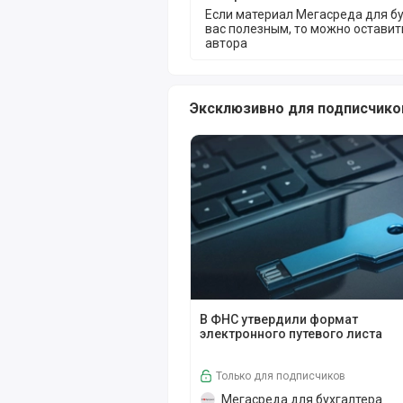
Если материал Мегасреда для бу
вас полезным, то можно остави
автора
Эксклюзивно для подписчико
В ФНС утвердили формат элект
В ФНС утвердили формат
электронного путевого листа
Только для подписчиков
Мегасреда для бухгалтера