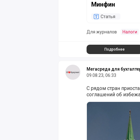
Минфин
Статья
Для журналов
Налоги
Подробнее
Мегасреда для бухгалте
09.08.23, 06:33
С рядом стран приост
соглашений об избежа
С 38 странами приост