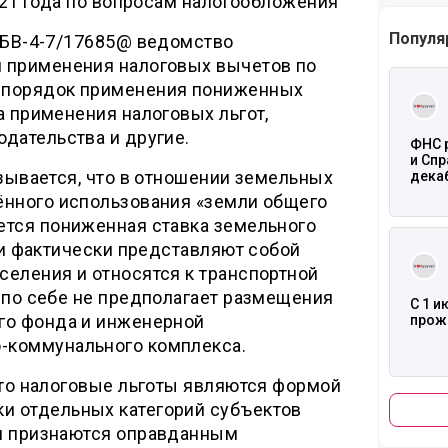
2021 года по вопросам налогообложения
Популя
№ БВ-4-7/17685@ ведомство
 применения налоговых вычетов по
Читать
 порядок применения пониженных
а применения налоговых льгот,
дательства и другие.
ФНС 
и Спр
азывается, что в отношении земельных
дека
ённого использования «земли общего
ется пониженная ставка земельного
Читать
тки фактически представляют собой
селения и относятся к транспортной
 по себе не предполагает размещения
С 1 
го фонда и инженерной
прож
-коммунального комплекса.
что налоговые льготы являются формой
и отдельных категорий субъектов
и признаются оправданным