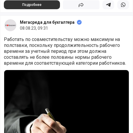
Подробнее
Поделиться
Поделиться в 
Подели
Мегасреда для бухгалтера
08.08.23, 09:31
Работать по совместительству можно максимум на
полставки, поскольку продолжительность рабочего
времени за учетный период при этом должна
составлять не более половины нормы рабочего
времени для соответствующей категории работников.
По совместительству можно работать максимум на 0,5 ста