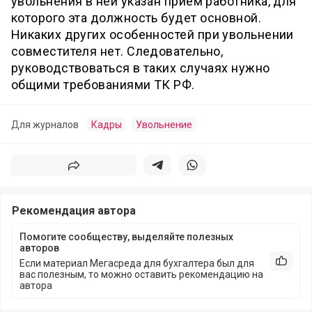
увольнения в ней указан приём работника, для
которого эта должность будет основной.
Никаких других особенностей при увольнении
совместителя нет. Следовательно,
руководствоваться в таких случаях нужно
общими требованиями ТК РФ.
Для журналов
Кадры
Увольнение
Поделиться
Поделиться в телеграм
Поделиться в whatsapp
Рекомендация автора
Помогите сообществу, выделяйте полезных
авторов
Если материал Мегасреда для бухгалтера был для
Рекоме
вас полезным, то можно оставить рекомендацию на
автора