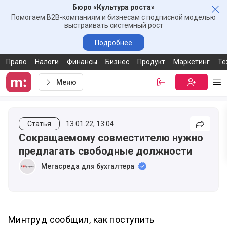
Бюро «Культура роста»
Зак
Помогаем B2B-компаниям и бизнесам с подписной моделью
выстраивать системный рост
Подробнее
Право
Налоги
Финансы
Бизнес
Продукт
Маркетинг
Те
Меню
Войти
Бесплатная
Ме
Статья
13.01.22, 13:04
Подели
Сокращаемому совместителю нужно
предлагать свободные должности
Мегасреда для бухгалтера
Минтруд сообщил, как поступить