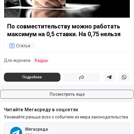
По совместительству можно работать
максимум на 0,5 ставки. На 0,75 нельзя
Статья
Для журнала
Кадры
Подробнее
Поделиться
Поделиться в 
Подели
Посмотреть еще
Читайте Мегасреду в соцсетях
Узнавайте раньше всех о событиях из мира законодательства
Мегасреда