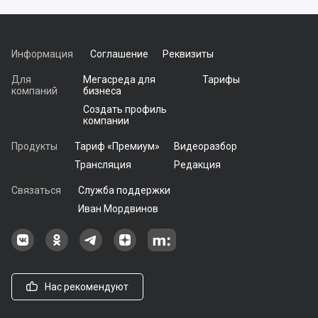
Информация
Соглашение
Реквизиты
Для
Мегасреда для
Тарифы
компаний
бизнеса
Создать профиль
компании
Продукты
Тариф «Премиум»
Видеоразбор
Трансляция
Редакция
Связаться
Служба поддержки
Иван Мордвинов
Наша группа в ВКонтакте
Наша группа на Одноклассники[
Наша группа в Telegram
наш профиль на Дзен
Наш аккаунт на Мегасреде
Нас рекомендуют