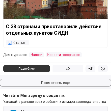
С 38 странами приостановили действие
отдельных пунктов СИДН
Статья
Для журналов
Налоги
Новости госорганов
Подробнее
Поделиться
Поделиться в 
Подели
Посмотреть еще
Читайте Мегасреду в соцсетях
Узнавайте раньше всех о событиях из мира законодательства