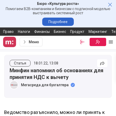
Бюро «Культура роста»
Зак
Помогаем B2B-компаниям и бизнесам с подписной моделью
выстраивать системный рост
Подробнее
Право
Налоги
Финансы
Бизнес
Продукт
Маркетинг
Те
Меню
Войти
Бесплатная
Ме
Статья
18.01.22, 13:08
Подели
Минфин напомнил об основаниях для
принятия НДС к вычету
Мегасреда для бухгалтера
Ведомство разъяснило, можно ли принять к