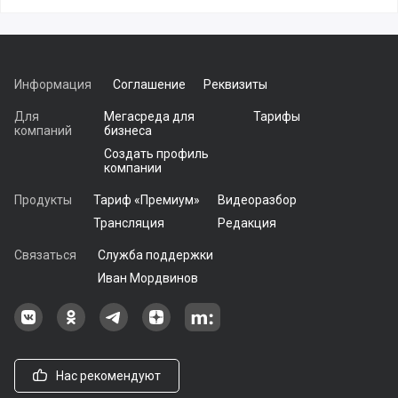
Информация
Соглашение
Реквизиты
Для
Мегасреда для
Тарифы
компаний
бизнеса
Создать профиль
компании
Продукты
Тариф «Премиум»
Видеоразбор
Трансляция
Редакция
Связаться
Служба поддержки
Иван Мордвинов
Наша группа в ВКонтакте
Наша группа на Одноклассники[
Наша группа в Telegram
наш профиль на Дзен
Наш аккаунт на Мегасреде
Нас рекомендуют