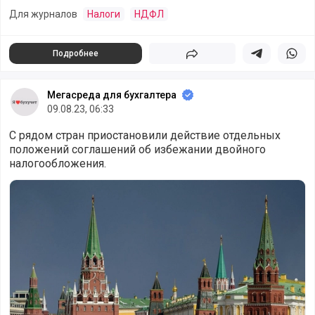
Для журналов
Налоги
НДФЛ
Подробнее
Поделиться
Поделиться в 
Подели
Мегасреда для бухгалтера
09.08.23, 06:33
С рядом стран приостановили действие отдельных
положений соглашений об избежании двойного
налогообложения.
С 38 странами приостановили действие отдельных пунк