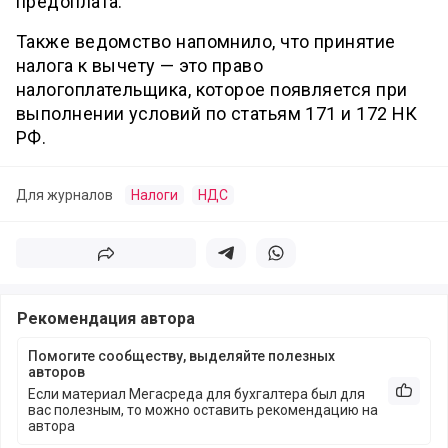
предоплата.
Также ведомство напомнило, что принятие
налога к вычету — это право
налогоплательщика, которое появляется при
выполнении условий по статьям 171 и 172 НК
РФ.
Для журналов
Налоги
НДС
Поделиться
Поделиться в телеграм
Поделиться в whatsapp
Рекомендация автора
Помогите сообществу, выделяйте полезных
авторов
Если материал Мегасреда для бухгалтера был для
Рекоме
вас полезным, то можно оставить рекомендацию на
автора