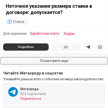
Неточное указание размера ставки в договоре: допускае
Неточное указание размера ставки в
договоре: допускается?
Статья
Для журналов
Заработная плата
Кадры
Подробнее
Поделиться
Поделиться в 
Подели
Посмотреть еще
Читайте Мегасреду в соцсетях
Узнавайте раньше всех о событиях из мира законодательства
Мегасреда
823 подписчика
Подписаться