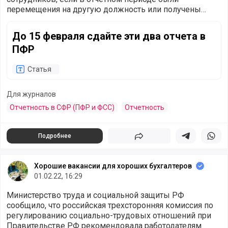
перемещения на другую должность или получены
заявления о выборе формата трудовой книжки (СЗВ-
До 15 февраля сдайте эти два отчета в ПФР
ТД).
До 15 февраля сдайте эти два отчета в
ПФР
Статья
Для журналов
Отчетность в СФР (ПФР и ФСС)
Отчетность
Подробнее
Поделиться
Поделиться в 
Подели
Хорошие вакансии для хороших бухгалтеров
01.02.22, 16:29
Министерство труда и социальной защиты РФ
сообщило, что российская трехсторонняя комиссия по
регулированию социально-трудовых отношений при
Правительстве РФ рекомендовала работодателям