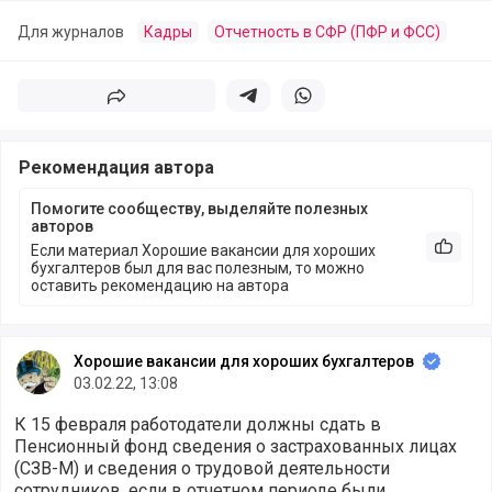
Для журналов
Кадры
Отчетность в СФР (ПФР и ФСС)
Поделиться
Поделиться в телеграм
Поделиться в whatsapp
Рекомендация автора
Помогите сообществу, выделяйте полезных
авторов
Если материал Хорошие вакансии для хороших
Рекоме
бухгалтеров был для вас полезным, то можно
оставить рекомендацию на автора
Хорошие вакансии для хороших бухгалтеров
03.02.22, 13:08
К 15 февраля работодатели должны сдать в
Пенсионный фонд сведения о застрахованных лицах
(СЗВ-М) и сведения о трудовой деятельности
сотрудников, если в отчетном периоде были