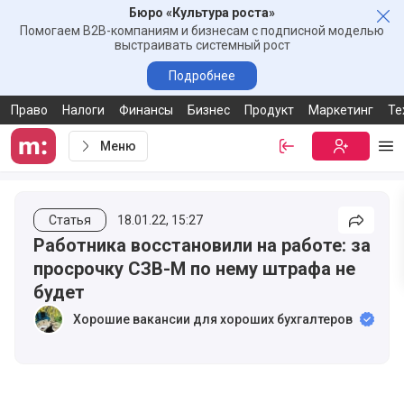
Бюро «Культура роста»
Зак
Помогаем B2B-компаниям и бизнесам с подписной моделью
выстраивать системный рост
Подробнее
Право
Налоги
Финансы
Бизнес
Продукт
Маркетинг
Те
Меню
Войти
Бесплатная
Ме
Статья
18.01.22, 15:27
Подели
Работника восстановили на работе: за
просрочку СЗВ-М по нему штрафа не
будет
Хорошие вакансии для хороших бухгалтеров