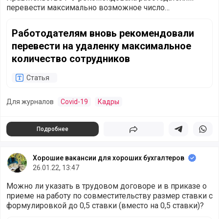
перевести максимально возможное число
сотрудников на удаленный режим работы.
Работодателям вновь рекомендовали перевести на удал
Работодателям вновь рекомендовали
перевести на удаленку максимальное
количество сотрудников
Статья
Для журналов
Covid-19
Кадры
Подробнее
Поделиться
Поделиться в 
Подели
Хорошие вакансии для хороших бухгалтеров
26.01.22, 13:47
Можно ли указать в трудовом договоре и в приказе о
приеме на работу по совместительству размер ставки с
формулировкой до 0,5 ставки (вместо на 0,5 ставки)?