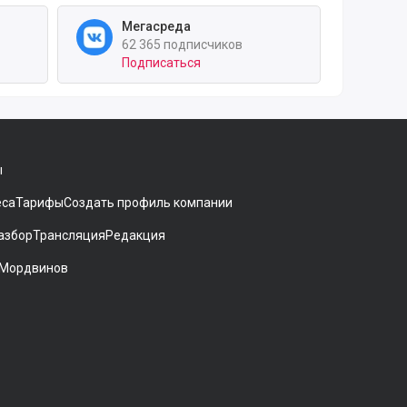
Мегасреда
62 365 подписчиков
Подписаться
ы
еса
Тарифы
Создать профиль компании
азбор
Трансляция
Редакция
 Мордвинов
ники[
gram
 на Дзен
аккаунт на Мегасреде