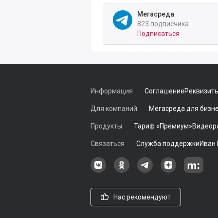
Мегасреда
823 подписчика
Подписаться
Информация
Соглашение
Реквизит
Для компаний
Мегасреда для бизн
Продукты
Тариф «Премиум»
Видеор
Связаться
Служба поддержки
Иван
Наша группа в ВКонтакте
Наша группа на Однокласс
Наша группа в Tele
наш профиль
Наш 
Нас рекомендуют