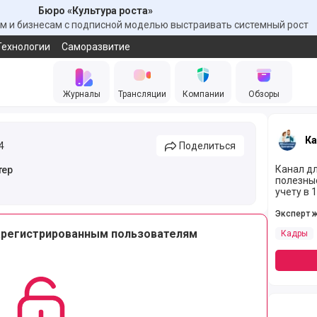
Бюро «Культура роста»
 и бизнесам с подписной моделью выстраивать системный рост
Технологии
Саморазвитие
Журналы
Трансляции
Компании
Обзоры
Ка
4
Поделиться
Канал дл
тер
полезные
учету в 
Эксперт 
арегистрированным пользователям
Кадры