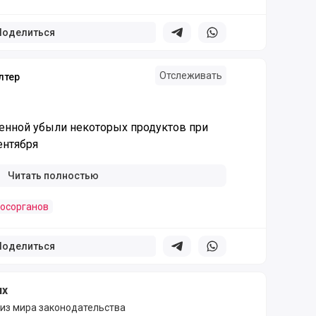
Поделиться
Поделиться в телеграм
Поделиться в whatsapp
Отслеживать
лтер
енной убыли некоторых продуктов при
ентября
Читать полностью
госорганов
Поделиться
Поделиться в телеграм
Поделиться в whatsapp
ях
 из мира законодательства