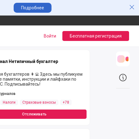
Зак
Подробнее
Войти
Бесплатная регистрация
нал Нетипичный бухгалтер
Трансл
я бухгалтеров 👩‍💻 Здесь мы публикуем
 памятки, инструкции и лайфхаки по
О прое
1С. Подписывайтесь!
журналов
Налоги
Страховые взносы
+78
Отслеживать