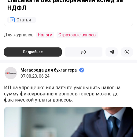
списывать без распоряжения вслед за
НДФЛ
Статья
Для журналов
Налоги
Страховые взносы
Подробнее
Поделиться
Поделиться в 
Подели
Мегасреда для бухгалтера
07.08.23, 06:24
ИП на упрощенке или патенте уменьшить налог на
сумму фиксированных взносов теперь можно до
фактической уплаты взносов.
Уменьшить налог на взносы для ИП на УСН или ПСН ста