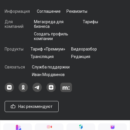
Информация
Соглашение
Реквизиты
Для
Мегасреда для
Тарифы
компаний
бизнеса
Создать профиль
компании
Продукты
Тариф «Премиум»
Видеоразбор
Трансляция
Редакция
Связаться
Служба поддержки
Иван Мордвинов
Наша группа в ВКонтакте
Наша группа на Одноклассники[
Наша группа в Telegram
наш профиль на Дзен
Наш аккаунт на Мегасреде
Нас рекомендуют
© 2021 - 2026, ООО «Мегасреда». Все права защищены