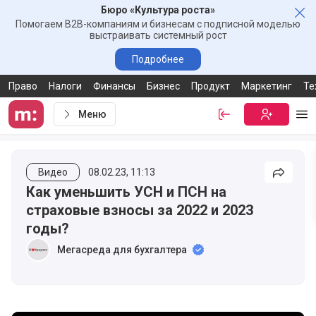
Бюро «Культура роста»
Зак
Помогаем B2B-компаниям и бизнесам с подписной моделью
выстраивать системный рост
Подробнее
Право
Налоги
Финансы
Бизнес
Продукт
Маркетинг
Те
Меню
Войти
Бесплатная
Ме
Видео
08.02.23, 11:13
Подели
Как уменьшить УСН и ПСН на
страховые взносы за 2022 и 2023
годы?
Мегасреда для бухгалтера