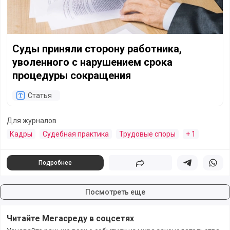
Суды приняли сторону работника,
уволенного с нарушением срока
процедуры сокращения
Статья
Для журналов
Кадры
Судебная практика
Трудовые споры
+ 1
Подробнее
Поделиться
Поделиться в 
Подели
Посмотреть еще
Читайте Мегасреду в соцсетях