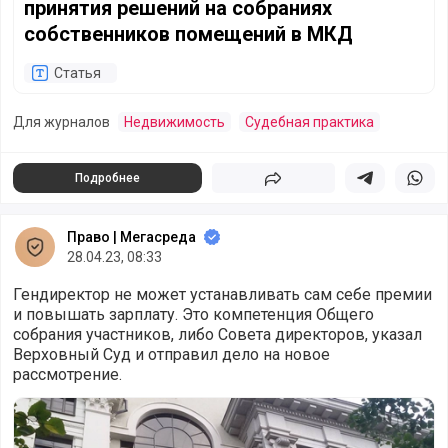
принятия решений на собраниях
собственников помещений в МКД
Статья
Для журналов
Недвижимость
Судебная практика
Подробнее
Поделиться
Поделиться в 
Подели
Право | Мегасреда
28.04.23, 08:33
Гендиректор не может устанавливать сам себе премии
и повышать зарплату. Это компетенция Общего
собрания участников, либо Совета директоров, указал
Верховный Суд и отправил дело на новое
рассмотрение.
Руководитель компании сам себя премировал без соглас