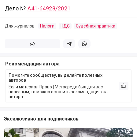
Дело №
А41-64928/2021
.
Для журналов
Налоги
НДС
Судебная практика
Поделиться
Поделиться в телеграм
Поделиться в whatsapp
Рекомендация автора
Помогите сообществу, выделяйте полезных
авторов
Если материал Право | Мегасреда был для вас
Рекоме
полезным, то можно оставить рекомендацию на
автора
Эксклюзивно для подписчиков