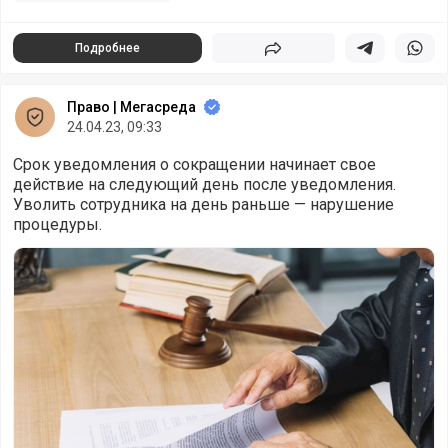
Подробнее
Поделиться
Поделиться в 
Подели
Право | Мегасреда
24.04.23, 09:33
Срок уведомления о сокращении начинает свое
действие на следующий день после уведомления.
Уволить сотрудника на день раньше — нарушение
процедуры.
Суды приняли сторону работника, уволенного с наруше