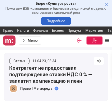
Бюро «Культура роста»
Зак
Помогаем B2B-компаниям и бизнесам с подписной моделью
выстраивать системный рост
Подробнее
Право
Налоги
Финансы
Бизнес
Продукт
Маркетинг
Те
Меню
Войти
Бесплатная
Ме
Статья
11.04.23, 08:34
Подели
Контрагент не предоставил
подтверждение ставки НДС 0 % —
заплатит компенсацию и пени
Право | Мегасреда