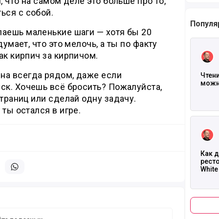
, что на самом деле это больше про то,
ься с собой.
Популя
лаешь маленькие шаги — хотя бы 20
думает, что это мелочь, а ты по факту
Читать
ак кирпич за кирпичом.
на всегда рядом, даже если
Чтени
можно
ск. Хочешь всё бросить? Пожалуйста,
страниц или сделай одну задачу.
ты остался в игре.
Читать
Как 
ресто
White
литься в телеграм
Поделиться в whatsapp
Конс