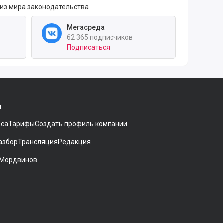
 из мира законодательства
Мегасреда
62 365 подписчиков
Подписаться
ы
еса
Тарифы
Создать профиль компании
азбор
Трансляция
Редакция
 Мордвинов
ники[
gram
 на Дзен
аккаунт на Мегасреде