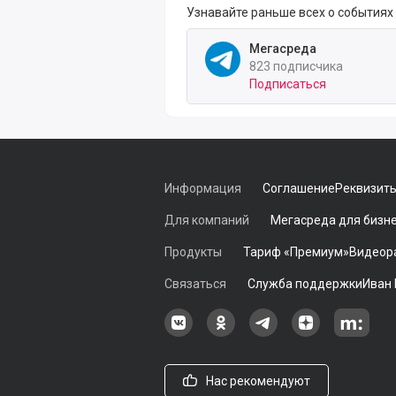
Узнавайте раньше всех о событиях
Мегасреда
823 подписчика
Подписаться
Информация
Соглашение
Реквизит
Для компаний
Мегасреда для бизн
Продукты
Тариф «Премиум»
Видеор
Связаться
Служба поддержки
Иван
Наша группа в ВКонтакте
Наша группа на Однокласс
Наша группа в Tele
наш профиль
Наш 
Нас рекомендуют