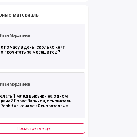
рные материалы
 полностью
Иван Мордвинов
е по часу в день: сколько книг
 прочитать за месяц и год?
 полностью
Иван Мордвинов
делать 1 млрд выручки на одном
ране? Борис Зарьков, основатель
 Rabbit на канале «Основатели» //
пект №1
Посмотреть ещё