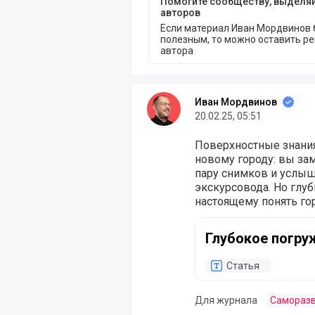
Помогите сообществу, выделя
авторов
Если материал Иван Мордвинов 
полезным, то можно оставить р
автора
Иван Мордвинов
20.02.25, 05:51
Поверхностные знани
новому городу: вы за
пару снимков и услыш
экскурсовода. Но глуб
настоящему понять гор
Глубокое погружение
Глубокое погру
Статья
Для журнала
Самораз