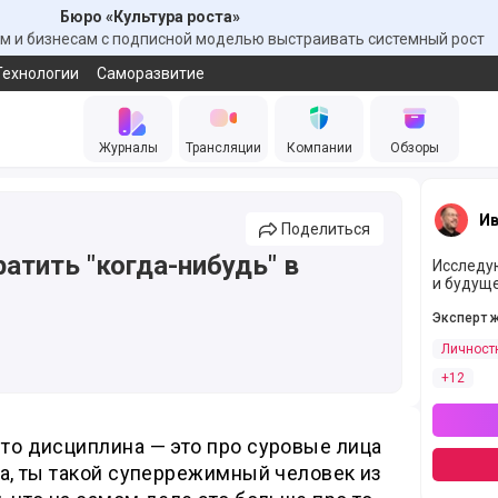
Бюро «Культура роста»
 и бизнесам с подписной моделью выстраивать системный рост
Технологии
Саморазвитие
Журналы
Трансляции
Компании
Обзоры
Ив
Поделиться
атить "когда-нибудь" в
Исследу
и будуще
Эксперт 
Личност
+12
что дисциплина — это про суровые лица
ипа, ты такой суперрежимный человек из