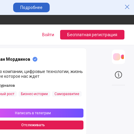
Зак
Подробнее
Войти
Бесплатная регистрация
ан Мордвинов
Трансл
ю компании, цифровые технологии, жизнь
е которое нас ждет
О прое
журналов
ный рост
Бизнес-истории
Саморазвитие
Написать в телеграм
Отслеживать