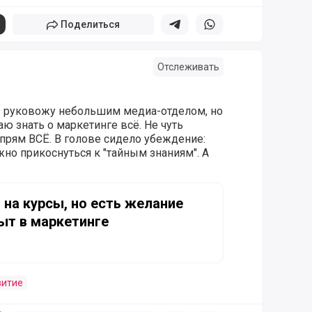
Поделиться
Поделиться в телеграм
Поделиться в whatsapp
Отслеживать
. Я руковожу небольшим медиа-отделом, но
ю знать о маркетинге всё. Не чуть
 прям ВСЁ. В голове сидело убеждение:
жно прикоснуться к "тайным знаниям". А
рсы, но есть желание учиться: мой опыт в маркетинге
 на курсы, но есть желание
ыт в маркетинге
витие