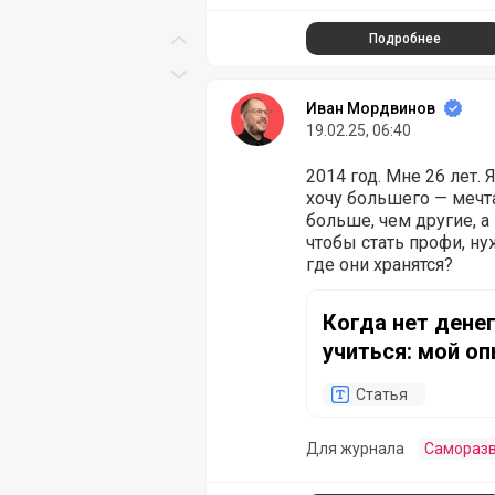
Подробнее
Скролл вверх
Скролл вниз
Иван Мордвинов
19.02.25, 06:40
2014 год. Мне 26 лет
хочу большего — мечта
больше, чем другие, а
чтобы стать профи, ну
где они хранятся?
Когда нет денег на ку
Когда нет денег
учиться: мой оп
Статья
Для журнала
Самораз