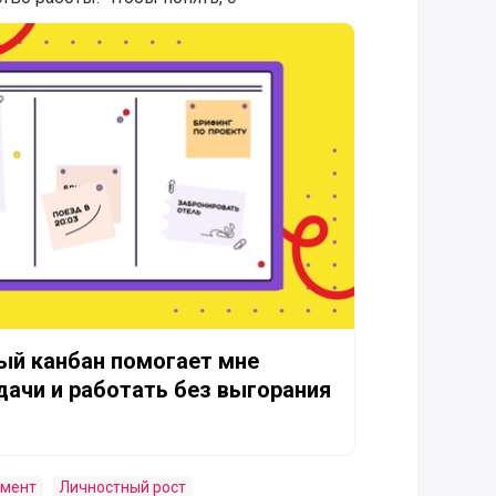
бан помогает мне планировать задачи и работать без выго
ый канбан помогает мне
дачи и работать без выгорания
мент
Личностный рост