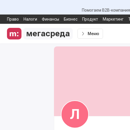
Помогаем B2B-компаниям
Право
Налоги
Финансы
Бизнес
Продукт
Маркетинг
мегасреда
Меню
Л