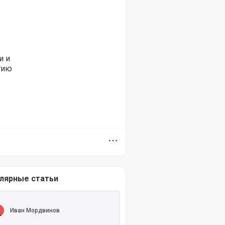
и и
тию
Дополнительное меню
лярные статьи
ть полностью
Иван Мордвинов