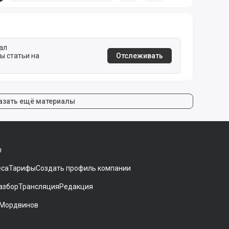
ал
бы статьи на
Отслеживать
азать ещё материалы
ы
еса
Тарифы
Создать профиль компании
азбор
Трансляция
Редакция
 Мордвинов
ники[
gram
 на Дзен
аккаунт на Мегасреде