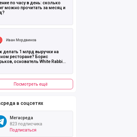
ение по часу в день: сколько
иг можно прочитать за месяц и
д?
ть полностью
Иван Мордвинов
к делать 1 млрд выручки на
ном ресторане? Борис
ую продуктивность
рьков, основатель White Rabbit
 канале «Основатели» //
нспект №1
Посмотреть ещё
среда в соцсетях
Мегасреда
823 подписчика
Подписаться