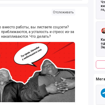
Чт
кн
го
Отслеживать
Чита
но вместо работы, вы листаете соцсети?
приближаются, а усталость и стресс из-за
накапливаются. Что делать?
Ка
од
ак победить прокрастинацию и повысить личную и командн
За
на
Ко
Мега