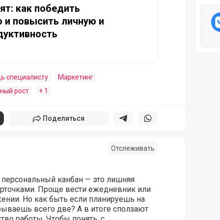
ят: как победить
 и повысить личную и
дуктивность
ь специалисту
Маркетинг
ный рост
+ 1
Поделиться
Поделиться в телеграм
Поделиться в whatsapp
Отслеживать
о персональный канбан — это лишняя
арточками. Проще вести ежедневник или
жении. Но как быть если планируешь на
крываешь всего две? А в итоге сползают
ство работы. Чтобы понять, с