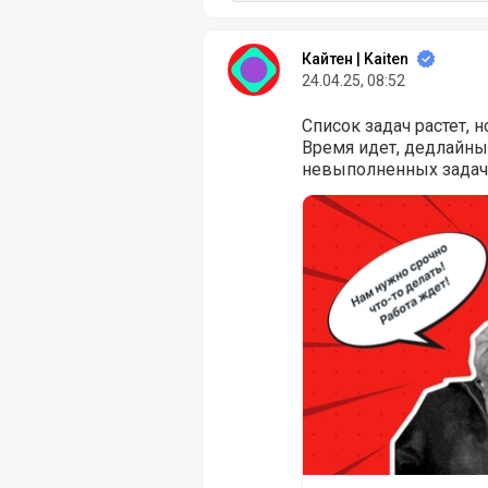
Кайтен | Kaiten
24.04.25, 08:52
Список задач растет, 
Время идет, дедлайны 
невыполненных задач 
Когда сроки горят: к