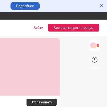
Зак
Подробнее
Войти
Бесплатная регистрация
Трансл
О прое
Отслеживать