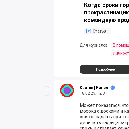
Когда сроки гор
прокрастинацию
командную про
Статья
Для журналов
В помощ
Личност
Подробнее
Кайтен | Kaiten
Скролл вверх
18.02.25, 12:31
Скролл вниз
Может показаться, чт
морока с досками и к
список задач в прило
день пять задач ,а за
сроки и страдает каче