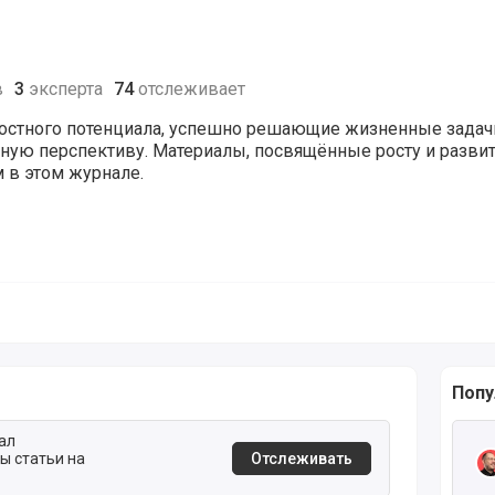
в
3
эксперта
74
отслеживает
остного потенциала, успешно решающие жизненные задач
ую перспективу. Материалы, посвящённые росту и разви
 в этом журнале.
Попу
Чита
ал
бы статьи на
Отслеживать