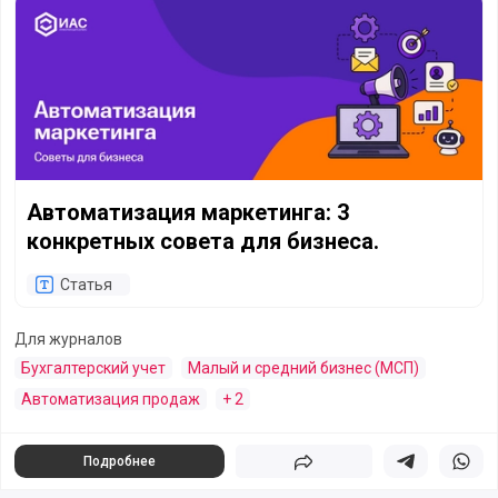
Автоматизация маркетинга: 3 конкретных совета для биз
Автоматизация маркетинга: 3
конкретных совета для бизнеса.
Статья
Для журналов
Бухгалтерский учет
Малый и средний бизнес (МСП)
Автоматизация продаж
+ 2
Подробнее
Поделиться
Поделиться в 
Подели