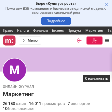
Бюро «Культура роста»
Зак
Помогаем B2B-компаниям и бизнесам с подписной моделью
выстраивать системный рост
Подробнее
Право
Налоги
Финансы
Бизнес
Продукт
Маркетинг
Те
Меню
Войти
Бесплатная
Ме
М
Отслеживать
ОНЛАЙН-ЖУРНАЛ
Маркетинг
26 180
охват
16 011
просмотров
7
экспертов
106
отслеживает