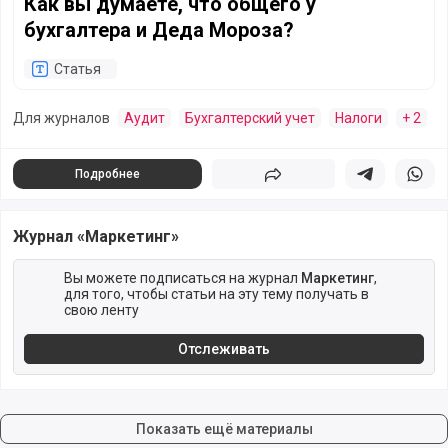
Как вы думаете, что общего у
бухгалтера и Деда Мороза?
Статья
Для журналов
Аудит
Бухгалтерский учет
Налоги
+ 2
Подробнее
Поделиться
Поделиться в 
Подели
Журнал «Маркетинг»
Вы можете подписаться на журнал
Маркетинг
,
для того, чтобы статьи на эту тему получать в
свою ленту
Отслеживать
Показать ещё материалы