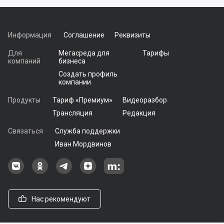
Информация
Соглашение
Реквизиты
Для
Мегасреда для
Тарифы
компаний
бизнеса
Создать профиль
компании
Продукты
Тариф «Премиум»
Видеоразбор
Трансляция
Редакция
Связаться
Служба поддержки
Иван Мордвинов
Наша группа в ВКонтакте
Наша группа на Одноклассники[
Наша группа в Telegram
наш профиль на Дзен
Наш аккаунт на Мегасреде
Нас рекомендуют