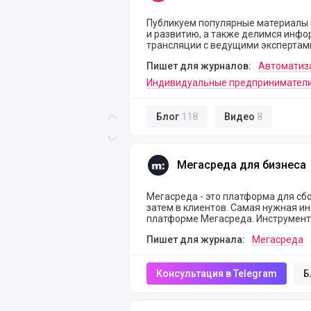
Публикуем популярные материалы 
и развитию, а также делимся инфо
трансляции с ведущими экспертам
Пишет для журналов:
Автоматиз
Индивидуальные предпринимател
Блог
118
Видео
8
Скролл вверх
Скролл вниз
Мегасреда для бизнеса
Мегасреда для бизнеса
Мегасреда - это платформа для сбо
затем в клиентов. Самая нужная ин
платформе Мегасреда. Инструменты
Пишет для журнала:
Мегасреда
Консультация в Telegram
Б