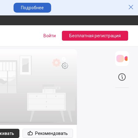
Зак
Подробнее
Войти
Бесплатная регистрация
Трансл
О прое
живать
Рекомендовать