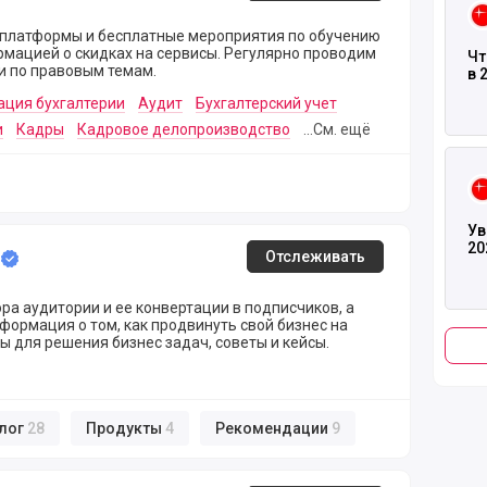
платформы и бесплатные мероприятия по обучению
рмацией о скидках на сервисы. Регулярно проводим
Чт
и по правовым темам.
в 
ация бухгалтерии
Аудит
Бухгалтерский учет
и
Кадры
Кадровое делопроизводство
...См. ещё
Чита
Ув
20
Отслеживать
ра аудитории и ее конвертации в подписчиков, а
формация о том, как продвинуть свой бизнес на
 для решения бизнес задач, советы и кейсы.
лог
28
Продукты
4
Рекомендации
9