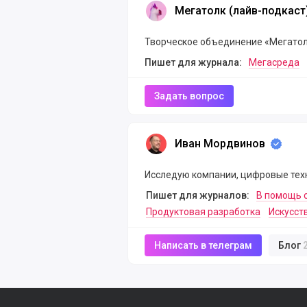
Мегатолк (лайв-подкаст)
Мегатолк (лайв-подкаст
Творческое объединение «Мегато
Пишет для журнала:
Мегасреда
Задать вопрос
Иван Мордвинов
Иван Мордвинов
Исследую компании, цифровые техн
Пишет для журналов:
В помощь 
Продуктовая разработка
Искусст
Написать в телеграм
Блог