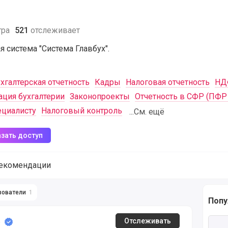
тра
521
отслеживает
я система "Система Главбух".
хгалтерская отчетность
Кадры
Налоговая отчетность
НД
ация бухгалтерии
Законопроекты
Отчетность в СФР (ПФР
ециалисту
Налоговый контроль
...См. ещё
азать доступ
екомендации
зователи
1
Попу
ух (@sistemaglavbukh) на журналы и авторов Мегасреды
Чита
»
Отслеживать