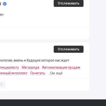
)
Отслеживать
лк»
Отслеживать
ологии, жизнь и будущее которое нас ждет
специалисту
Мегасреда
Автоматизация продаж
венный интеллект
Почитать
...См. ещё
27