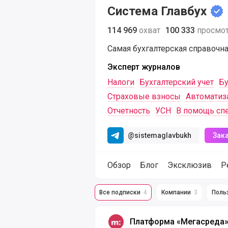
Система Главбух
114 969
охват
100 333
просмо
Самая бухгалтерская справочна
Эксперт журналов
Налоги
Бухгалтерский учет
Бу
Страховые взносы
Автоматиз
Отчетность
УСН
В помощь сп
@sistemaglavbukh
Зак
Обзор
Блог
Эксклюзив
Р
Все подписки
4
Компании
3
Поль
Подписка компании Система Главб
Платформа «Мегасреда»
Платформа «Мегасреда