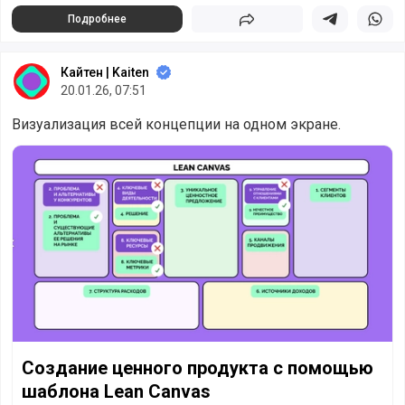
Подробнее
Поделиться
Поделиться в 
Подели
Кайтен | Kaiten
20.01.26, 07:51
Визуализация всей концепции на одном экране.
Создание ценного продукта с помощью шаблона Lean Ca
Создание ценного продукта с помощью
шаблона Lean Canvas