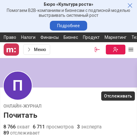
Бюро «Культура роста»
Зак
Помогаем B2B-компаниям и бизнесам с подписной моделью
выстраивать системный рост
Подробнее
Право
Налоги
Финансы
Бизнес
Продукт
Маркетинг
Те
Меню
Войти
Бесплатная
Ме
П
Отслеживать
ОНЛАЙН-ЖУРНАЛ
Почитать
8 766
охват
6 711
просмотров
3
эксперта
89
отслеживает