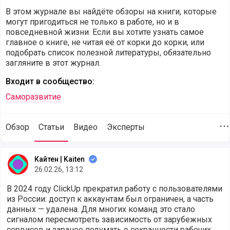
В этом журнале вы найдёте обзоры на книги, которые
могут пригодиться не только в работе, но и в
повседневной жизни. Если вы хотите узнать самое
главное о книге, не читая её от корки до корки, или
подобрать список полезной литературы, обязательно
загляните в этот журнал.
Входит в сообщество:
Саморазвитие
Обзор
Статьи
Видео
Эксперты
Д
Статьи для журнала Почитать
Кайтен | Kaiten
26.02.26, 13:12
В 2024 году ClickUp прекратил работу с пользователями
из России: доступ к аккаунтам был ограничен, а часть
данных — удалена. Для многих команд это стало
сигналом пересмотреть зависимость от зарубежных
сервисов и заранее подумать о сохранности рабочих