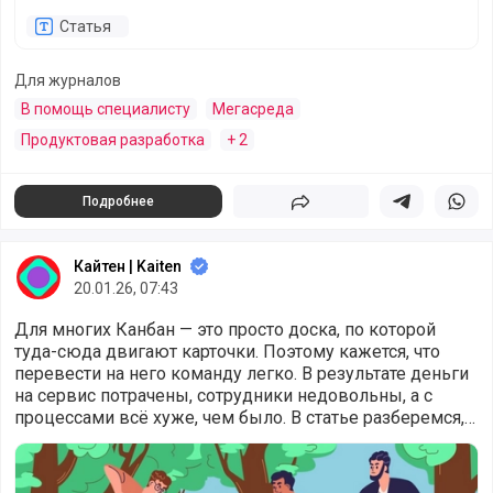
Статья
Для журналов
В помощь специалисту
Мегасреда
Продуктовая разработка
+ 2
Подробнее
Поделиться
Поделиться в 
Подели
Кайтен | Kaiten
20.01.26, 07:43
Для многих Канбан — это просто доска, по которой
туда-сюда двигают карточки. Поэтому кажется, что
перевести на него команду легко. В результате деньги
на сервис потрачены, сотрудники недовольны, а с
процессами всё хуже, чем было. В статье разберемся,
какие пять ошибок чаще всего
5 ошибок, которые похоронят Канбан в вашей компании