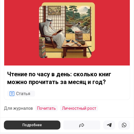
Чтение по часу в день: сколько книг
можно прочитать за месяц и год?
Статья
Для журналов
Почитать
Личностный рост
Подробнее
Поделиться
Поделиться в 
Подели