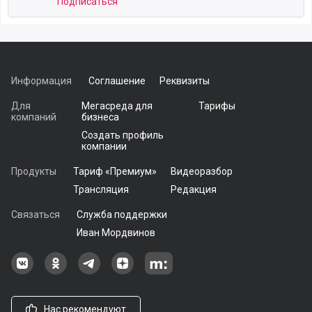
Подписаться
Информация
Соглашение
Реквизиты
Для
Мегасреда для
Тарифы
компаний
бизнеса
Создать профиль
компании
Продукты
Тариф «Премиум»
Видеоразбор
Трансляция
Редакция
Связаться
Служба поддержки
Иван Мордвинов
Наша группа в ВКонтакте
Наша группа на Одноклассники[
Наша группа в Telegram
наш профиль на Дзен
Наш аккаунт на Мегасреде
Нас рекомендуют