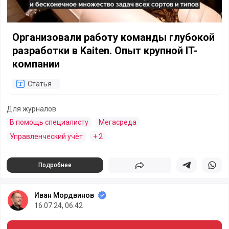
Организовали работу команды глубокой
разработки в Kaiten. Опыт крупной IT-
компании
Статья
Для журналов
В помощь специалисту
Мегасреда
Управленческий учёт
+ 2
Подробнее
Поделиться
Поделиться в 
Подели
Иван Мордвинов
16.07.24, 06:42
Чтение по часу в день: сколько книг можно прочитать за 