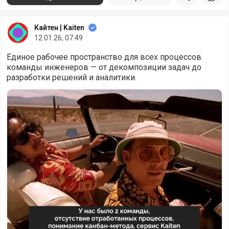
Поделиться
Поделиться в 
Подели
Кайтен | Kaiten
12.01.26, 07:49
Единое рабочее пространство для всех процессов
команды инженеров — от декомпозиции задач до
разработки решений и аналитики.
Организовали работу команды глубокой разработки в Kai