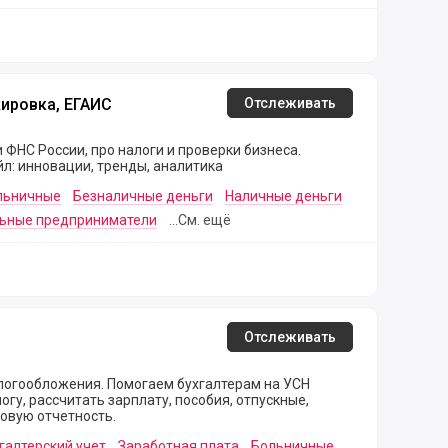
а, ЕГАИС
ировка, ЕГАИС
Отслеживать
 ФНС России, про налоги и проверки бизнеса.
йл: инновации, тренды, аналитика
льничные
Безналичные деньги
Наличные деньги
ьные предприниматели
...См. ещё
Отслеживать
логообложения. Помогаем бухгалтерам на УСН
гу, рассчитать зарплату, пособия, отпускные,
говую отчетность.
галтерский учет
Заработная плата
Больничные