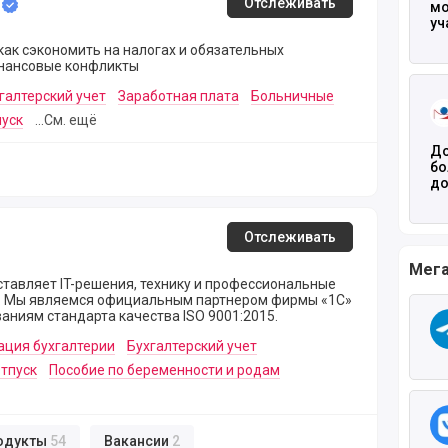
Отслеживать
мо
уч
как сэкономить на налогах и обязательных
инансовые конфликты
Чита
галтерский учет
Заработная плата
Больничные
уск
...См. ещё
До
бо
до
Отслеживать
Мега
тавляет IT-решения, технику и профессиональные
C»
ваниям стандарта качества ISO 9001:2015.
ация бухгалтерии
Бухгалтерский учет
тпуск
Пособие по беременности и родам
одукты
54
Вакансии
2