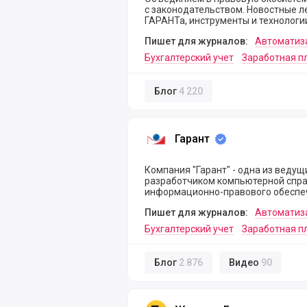
с законодательством. Новостные ленты законодательства, вопросы-ответы. Новинки
ГАРАНТа, инструменты и технологи
Пишет для журналов:
Автоматиз
Бухгалтерский учет
Заработная п
Блог
4 220
Гарант
Гарант
Компания "Гарант" - одна из веду
разработчиком компьютерной спра
информационно-правового обеспеч
Пишет для журналов:
Автоматиз
Бухгалтерский учет
Заработная п
Блог
2 876
Видео
90
Журнал «Главная книга»