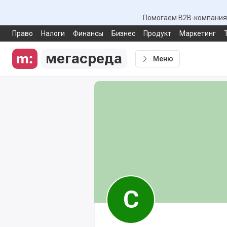
Помогаем B2B-компаниям
Право
Налоги
Финансы
Бизнес
Продукт
Маркетинг
мегасреда
Меню
С