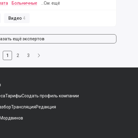
лата
Больничные
...См. ещё
Видео
4
азать ещё экспертов
1
2
3
ы
еса
Тарифы
Создать профиль компании
азбор
Трансляция
Редакция
 Мордвинов
ники[
gram
 на Дзен
аккаунт на Мегасреде