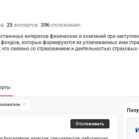
ов
25
экспертов
396
отслеживает
ственных интересов физических и компаний при наступле
т фондов, которые формируются из уплачиваемых ими стр
, что связано со страхованием и деятельностью страховых 
ерты
льзователи
11
Попу
ующие материалы для журнала Страхование
Чита
Отслеживать
 бухгалтеров, юристов, специалистов, работающих