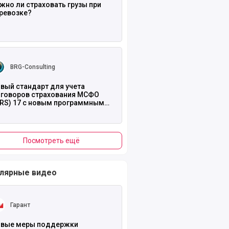
жно ли страховать грузы при
ревозке?
ть полностью
BRG-Consulting
вый стандарт для учета
говоров страхования МСФО
FRS) 17 с новым программным
одуктом на базе 1С-BRG: МСФО
Посмотреть ещё
лярные видео
ть полностью
Гарант
вые меры поддержки