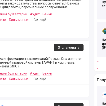
Ну
пе
и для работы, персональное обслуживание.
ация бухгалтерии
Аудит
Банки
лата
Больничные
...См. ещё
Чита
Но
до
Отслеживать
(I
пр
17
щих информационных компаний России. Она является
вочной правовой системы ГАРАНТ и комплекса
ения (ИПО).
ация бухгалтерии
Аудит
Банки
лата
Больничные
...См. ещё
Попу
Чита
Но