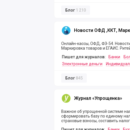
Блог
1 210
Новости ОФД ,ККТ, Маркировк
Новости ОФД ,ККТ, Марк
Онлайн-кассы, ОФД, ФЗ-54. Новости
Маркировка товаров и ЕГАИС. Рите
Пишет для журналов:
Банки
Бо
Электронные деньги
Индивидуал
Блог
845
Журнал «Упрощенка»
Журнал «Упрощенка»
Важное об упрощенной системе на
сформировать базу по единому нало
страховые взносы, составить нало
Пишет для журналов:
Банки
Бух