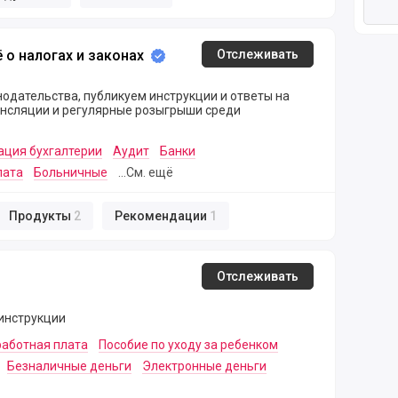
огах и законах
ё о налогах и законах
Отслеживать
одательства, публикуем инструкции и ответы на
ансляции и регулярные розыгрыши среди
ация бухгалтерии
Аудит
Банки
лата
Больничные
...См. ещё
Продукты
2
Рекомендации
1
Отслеживать
, инструкции
работная плата
Пособие по уходу за ребенком
Безналичные деньги
Электронные деньги