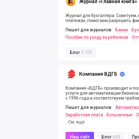
Журнал «Главная книга»
Журнал для бухгалтера. Советуем, 
платежах, помогаем разрешить ф
Пишет для журналов:
Банки
Бух
Пособие по уходу за ребенком
Отп
Блог
2 159
Компания ВДГБ
Компания ВДГБ
Компания «ВДГБ» производит и пос
услуги для автоматизации бизнеса. Мы являемся официальным партнером фирмы «1
с 1996 года и соответствуем требо
Пишет для журналов:
Автоматиз
Заработная плата
Больничные
О
...См. ещё
Наш сайт
Блог
604
Пр