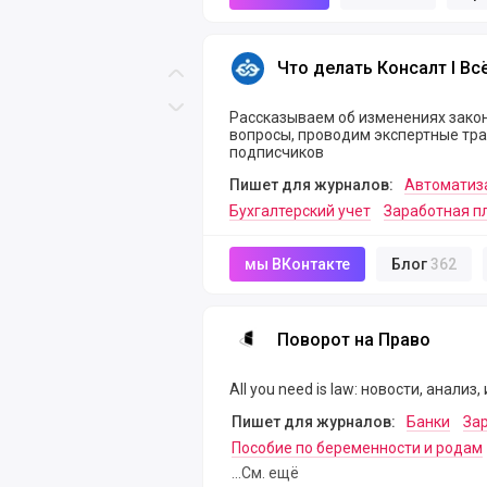
Что делать Консалт I Всё о нал
Что делать Консалт I Вс
Скролл вверх
Скролл вниз
Рассказываем об изменениях закон
вопросы, проводим экспертные тр
подписчиков
Пишет для журналов:
Автоматиз
Бухгалтерский учет
Заработная п
мы ВКонтакте
Блог
362
Поворот на Право
Поворот на Право
All you need is law: новости, анализ
Пишет для журналов:
Банки
За
Пособие по беременности и родам
...См. ещё