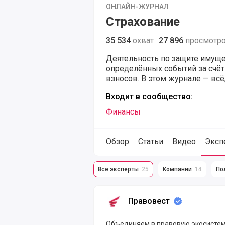
ОНЛАЙН-ЖУРНАЛ
Страхование
35 534
охват
27 896
просмотр
Деятельность по защите имуще
определённых событий за счё
взносов. В этом журнале — всё
Входит в сообщество:
Финансы
Обзор
Статьи
Видео
Эксп
Все эксперты
25
Компании
14
По
Пользователи и компании публик
Правовест
Правовест
Объединяем в правовую экосистему