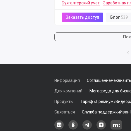
Бухгалтерский учет
Заработная п
Заказать доступ
Блог
539
Пок
Информация
Соглашение
Реквизит
Для компаний
Мегасреда для бизн
Продукты
Тариф «Премиум»
Видеор
Связаться
Служба поддержки
Иван
Наша группа в ВКонтакте
Наша группа на Однокласс
Наша группа в Tele
наш профиль
Наш 