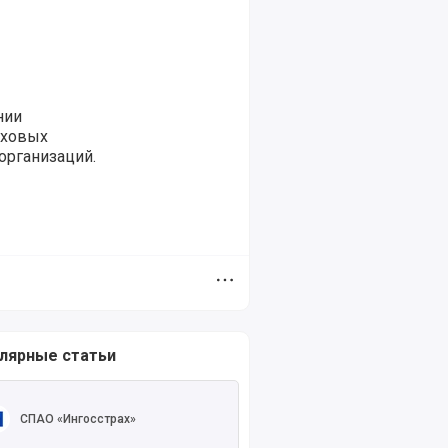
нии
аховых
организаций.
Дополнительное меню
лярные статьи
ть полностью
СПАО «Ингосстрах»