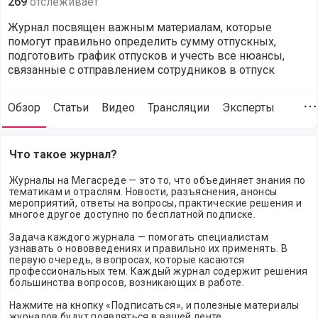
269
отслеживает
Журнал посвящен важным материалам, которые
помогут правильно определить сумму отпускных,
подготовить график отпусков и учесть все нюансы,
связанные с отправлением сотрудников в отпуск
Обзор
Статьи
Видео
Трансляции
Эксперты
Д
Обзор журнала Отпуск
Что такое журнал?
Журналы на Мегасреде — это то, что объединяет знания по
тематикам и отраслям. Новости, разъяснения, анонсы
мероприятий, ответы на вопросы, практические решения и
многое другое доступно по бесплатной подписке.
Задача каждого журнала — помогать специалистам
узнавать о нововведениях и правильно их применять. В
первую очередь, в вопросах, которые касаются
профессиональных тем. Каждый журнал содержит решения
большинства вопросов, возникающих в работе.
Нажмите на кнопку «Подписаться», и полезные материалы
журналов будут появляться в вашей ленте.