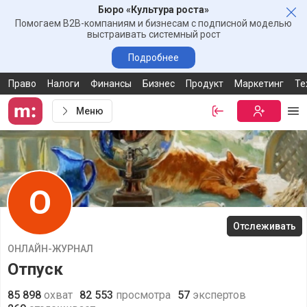
Бюро «Культура роста»
Зак
Помогаем B2B-компаниям и бизнесам с подписной моделью
выстраивать системный рост
Подробнее
Право
Налоги
Финансы
Бизнес
Продукт
Маркетинг
Те
Меню
Войти
Бесплатная
Ме
О
Отслеживать
ОНЛАЙН-ЖУРНАЛ
Отпуск
85 898
охват
82 553
просмотра
57
экспертов