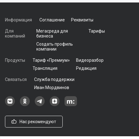
Информация
Соглашение
Реквизиты
Для
Мегасреда для
Тарифы
компаний
бизнеса
Создать профиль
компании
Продукты
Тариф «Премиум»
Видеоразбор
Трансляция
Редакция
Связаться
Служба поддержки
Иван Мордвинов
Наша группа в ВКонтакте
Наша группа на Одноклассники[
Наша группа в Telegram
наш профиль на Дзен
Наш аккаунт на Мегасреде
Нас рекомендуют