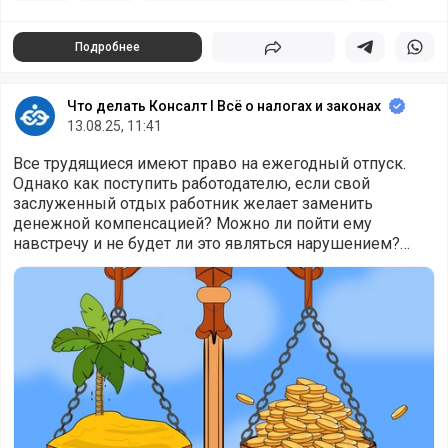
Подробнее
Поделиться
Поделиться в 
Подели
Что делать Консалт I Всё о налогах и законах
13.08.25, 11:41
Все трудящиеся имеют право на ежегодный отпуск.
Однако как поступить работодателю, если свой
заслуженный отдых работник желает заменить
денежной компенсацией? Можно ли пойти ему
навстречу и не будет ли это являться нарушением?
Отвечает эксперт.
Что нужно знать о замене отпуска деньгами