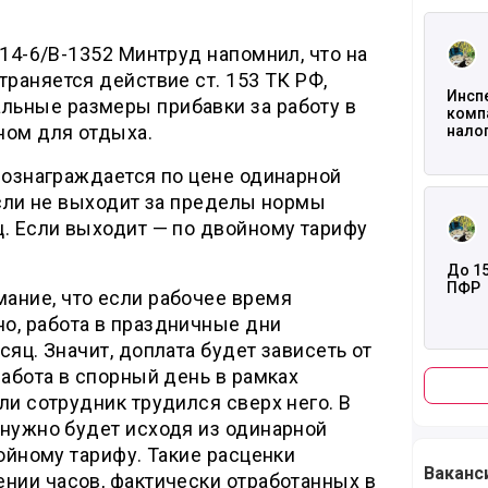
Читать
 14-6/В-1352 Минтруд напомнил, что на
траняется действие ст. 153 ТК РФ,
Инспе
ьные размеры прибавки за работу в
комп
ном для отдыха.
нало
вознаграждается по цене одинарной
Читать
если не выходит за пределы нормы
ц. Если выходит — по двойному тарифу
До 15
ПФР
ание, что если рабочее время
о, работа в праздничные дни
сяц. Значит, доплата будет зависеть от
работа в спорный день в рамках
ли сотрудник трудился сверх него. В
 нужно будет исходя из одинарной
войному тарифу. Такие расценки
Ваканс
ении часов, фактически отработанных в