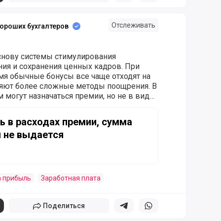
Отслеживать
ороших бухгалтеров
снову системы стимулирования
ния и сохранения ценных кадров. При
мя обычные бонусы все чаще отходят на
няют более сложные методы поощрения. В
м могут назначаться премии, но не в виде
енег, а в виде возможности приобрести
сходах премии, сумма которых на руки не выдается
прос о возможности учета подобных
ь в расходах премии, сумма
ачисленных на них страховых взносов)
и не выдается
 прибыли рассмотрела ФНС России в
 № СД-4-3/14467@.
а прибыль
Заработная плата
Поделиться
Поделиться в телеграм
Поделиться в whatsapp