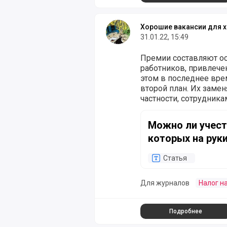
Хорошие вакансии для х
31.01.22, 15:49
Премии составляют о
работников, привлече
этом в последнее вре
второй план. Их заме
частности, сотрудника
реальных («живых») д
Можно ли учесть в ра
какие-либо блага. Во
Можно ли учест
поощрений (а также н
которых на рук
при налогообложении
письме от 12.10.2021
Статья
Для журналов
Налог н
Подробнее