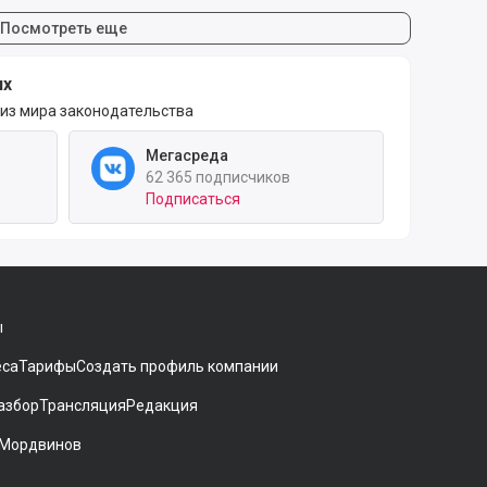
Посмотреть еще
ях
 из мира законодательства
Мегасреда
62 365 подписчиков
Подписаться
ы
еса
Тарифы
Создать профиль компании
азбор
Трансляция
Редакция
 Мордвинов
ники[
gram
 на Дзен
аккаунт на Мегасреде