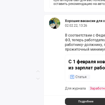
бухгалтеров был для вас полезн
оставить рекомендацию на авто
Хорошие вакансии для х
02.02.22, 13:26
В соответствии с Фед
ФЗ, теперь работодате
работнику-должнику, 
прожиточный миниму
С 1 февраля новые пр
С 1 февраля но
из зарплат раб
Скролл вверх
Статья
Скролл вниз
Для журнала
Заработн
Подробнее