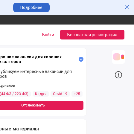
Зак
Подробнее
Войти
Бесплатная регистрация
рошие вакансии для хороших
Трансл
хгалтеров
публикуем интересные вакансии для
еров
О прое
журналов
(44-ФЗ / 223-ФЗ)
Кадры
Covid-19
+25
Отслеживать
рные материалы