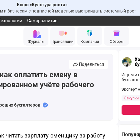
Бюро «Культура роста»
 и бизнесам с подписной моделью выстраивать системный рост
Технологии
Саморазвитие
Журналы
Трансляции
Компании
Обзоры
Хо
Поделиться
бу
как оплатить смену в
Ищем и 
бухгалт
ированном учёте рабочего
Эксперт 
Закупки 
роших бухгалтеров
Популя
к читать зарплату сменщику за работу