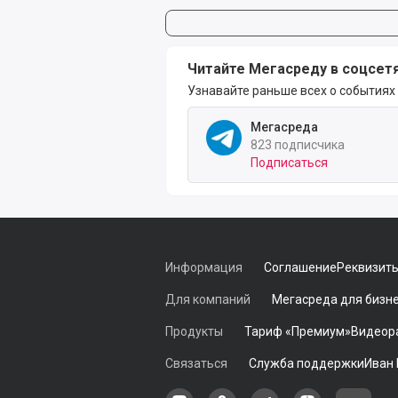
Читайте Мегасреду в соцсет
Узнавайте раньше всех о событиях
Мегасреда
823 подписчика
Подписаться
Информация
Соглашение
Реквизит
Для компаний
Мегасреда для бизн
Продукты
Тариф «Премиум»
Видеор
Связаться
Служба поддержки
Иван
Наша группа в ВКонтакте
Наша группа на Однокласс
Наша группа в Tele
наш профиль
Наш 