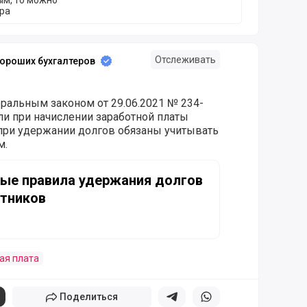
ым, то можно
ра
Отслеживать
ороших бухгалтеров
еральным законом от 29.06.2021 № 234-
ли при начислении заработной платы
при удержании долгов обязаны учитывать
м.
авила удержания долгов из зарплат работников
вые правила удержания долгов
отников
ая плата
Поделиться
Поделиться в телеграм
Поделиться в whatsapp