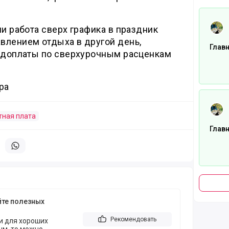
Читать
ли работа сверх графика в праздник
влением отдыха в другой день,
Глав
е доплаты по сверхурочным расценкам
ра
Читать
тная плата
Глав
литься в телеграм
Поделиться в whatsapp
йте полезных
Рекомендовать
и для хороших