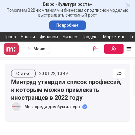
Бюро «Культура роста»
Зак
Помогаем B2B-компаниям и бизнесам с подписной моделью
выстраивать системный рост
Подробнее
Право
Налоги
Финансы
Бизнес
Продукт
Маркетинг
Те
Меню
Войти
Бесплатная
Ме
Статья
20.01.22, 10:49
Подели
Минтруд утвердил список профессий,
к которым можно привлекать
иностранцев в 2022 году
Мегасреда для бухгалтера