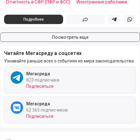
Отчетность в СФР (ПФР и ФСС)
Иностранные работники
Подробнее
Поделиться
Поделиться в 
Подели
Посмотреть еще
Читайте Мегасреду в соцсетях
Узнавайте раньше всех о событиях из мира законодательства
Мегасреда
823 подписчика
Подписаться
Мегасреда
62 365 подписчиков
Подписаться