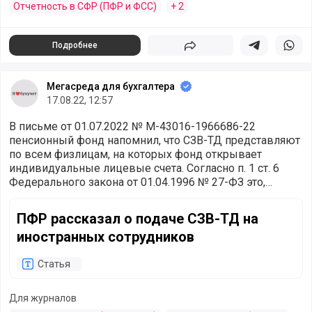
Отчетность в СФР (ПФР и ФСС)
+ 2
Подробнее
Поделиться
Поделиться в 
Подели
Мегасреда для бухгалтера
17.08.22, 12:57
В письме от 01.07.2022 № М-43016-1966686-22
пенсионный фонд напомнил, что СЗВ-ТД представляют
по всем физлицам, на которых фонд открывает
индивидуальные лицевые счета. Согласно п. 1 ст. 6
Федерального закона от 01.04.1996 № 27-ФЗ это,
граждане России и постоянно или временно
ПФР рассказал о подаче СЗВ-ТД на иностранных сотрудн
проживающие на территории страны лица, не
ПФР рассказал о подаче СЗВ-ТД на
являющиеся российскими гражданами.
иностранных сотрудников
Статья
Для журналов