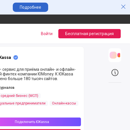
Зак
Подробнее
Войти
Бесплатная регистрация
Kassa
Трансл
 сервис для приёма онлайн- и офлайн-
й финтех-компании ЮMoney. К ЮKassa
О прое
ено больше 180 тысяч сайтов.
журналов
 средний бизнес (МСП)
уальные предприниматели
Онлайн-кассы
Подключить ЮKassa