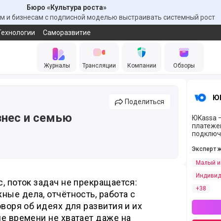
Бюро «Культура роста»
 и бизнесам с подписной моделью выстраивать системный рост
Технологии
Саморазвитие
Журналы
Трансляции
Компании
Обзоры
Ю
Поделиться
знес и семью
ЮKassa —
платеже
подключ
Эксперт 
Малый и
Индивид
, поток задач не прекращается:
+38
ные дела, отчётность, работа с
оворя об идеях для развития и их
е времени не хватает даже на