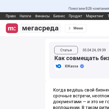
Помогаем B2B-компаниям
Право
Налоги
Финансы
Бизнес
Продукт
Маркетинг
мегасреда
Меню
Статья
05.04.24, 09:39
Как совмещать би
ЮKassa
Когда ведёшь свой бизнес
срочные встречи, неотлож
документами — и это не г
воплощении. В таком ритм