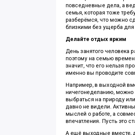
повседневные дела, а ве
семья, которая тоже требу
разберёмся, что можно с
близкими без ущерба для
Делайте отдых ярким
День занятого человека р
поэтому на семью времени
значит, что его нельзя пр
именно вы проводите совм
Например, в выходной вм
ничегонеделанию, можно 
выбраться на природу или
давно не видели. Активны
мыслей о работе, а совме
впечатления. Пусть это с
А ещё выходные вместе, 