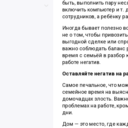
быть, выполнить пару нес
Скролл вверх
Скролл вниз
включить компьютер и т. 
сотрудников, а ребёнку ра
Иногда бывает полезно в
не о том, чтобы привозить
выгодной сделке или спр
важно соблюдать баланс р
время с семьёй в разбор 
работе негатив.
Оставляйте негатив на р
Самое печальное, что мож
семейное время на выясн
домочадцах злость. Важно
проблемах на работе, кро
дни.
Дом — это место, где каж