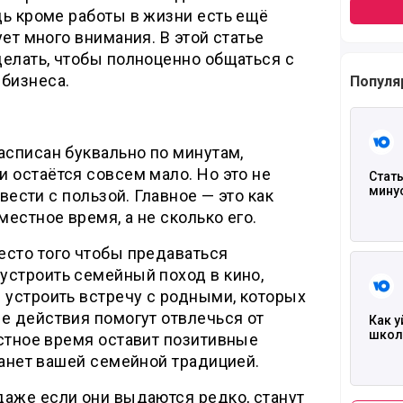
дь кроме работы в жизни есть ещё
ет много внимания. В этой статье
делать, чтобы полноценно общаться с
 бизнеса.
Популя
Читать
асписан буквально по минутам,
 остаётся совсем мало. Но это не
Стать
мину
овести с пользой. Главное — это как
естное время, а не сколько его.
есто того чтобы предаваться
Читать
устроить семейный поход в кино,
 устроить встречу с родными, которых
е действия помогут отвлечься от
Как у
школ
стное время оставит позитивные
танет вашей семейной традицией.
даже если они выдаются редко, станут