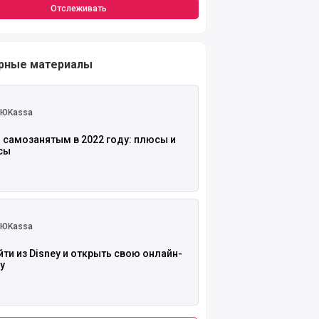
Отслеживать
рные материалы
 полностью
ЮKassa
 самозанятым в 2022 году: плюсы и
сы
 полностью
ЮKassa
йти из Disney и открыть свою онлайн-
у