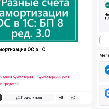
Ин
ТС
мортизации ОС в 1С
Мега
изация бухгалтерии
Бухгалтерский учет
е средства
Поделиться
Поделиться в телеграм
Поделиться в whatsapp