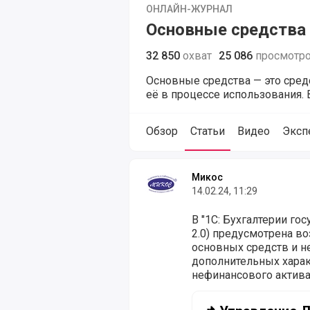
ОНЛАЙН-ЖУРНАЛ
Основные средства
32 850
охват
25 086
просмотр
Основные средства — это сре
её в процессе использования. 
Обзор
Статьи
Видео
Эксп
Статьи для журнала Основные сре
Микос
14.02.24, 11:29
В "1С: Бухгалтерии го
2.0) предусмотрена в
основных средств и н
дополнительных харак
нефинансового актива.
📌 Управление Дополн