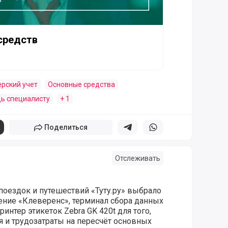
средств
ерский учет
Основные средства
ь специалисту
+ 1
Поделиться
Поделиться в телеграм
Поделиться в whatsapp
Отслеживать
поездок и путешествий «Туту.ру» выбрало
ние «Клеверенс», терминал сбора данных
ринтер этикеток Zebra GK 420t для того,
я и трудозатраты на пересчёт основных