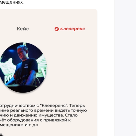
омещениях.
ездок и путешествий №1 проводит инвентаризации основн