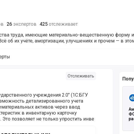
ов
26
экспертов
425
отслеживает
дства труда, имеющие материально-вещественную форму 
Всё об их учёте, амортизации, улучшениях и прочем — в эт
ерты
дства
Отслеживать
Попу
Чита
сударственного учреждения 2.0" (1С:БГУ
озможность детализированного учета
ематериальных активов через ввод
Ам
теристик в инвентарную карточку
ФС
 Это позволяет не только упростить инве
ра
ительными Характеристиками Объектов в 1С:БГУ 2.0