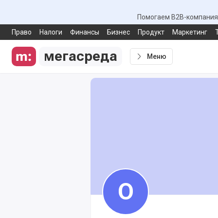
Помогаем B2B-компаниям
Право
Налоги
Финансы
Бизнес
Продукт
Маркетинг
мегасреда
Меню
О