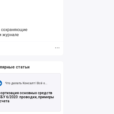
и сохраняющие
ом журнале
Дополнительное меню
лярные статьи
ть полностью
Что делать Консалт I Всё о
налогах и законах
ортизация основных средств
БУ 6/2020: проводки, примеры
счета