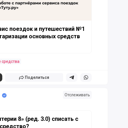
вис поездок и путешествий №1
таризации основных средств
 средства
Поделиться
Поделиться в телеграм
Поделиться в whatsapp
Отслеживать
8» (ред. 3.0) списать с учета основное средство?
терии 8» (ред. 3.0) списать с
 средство?