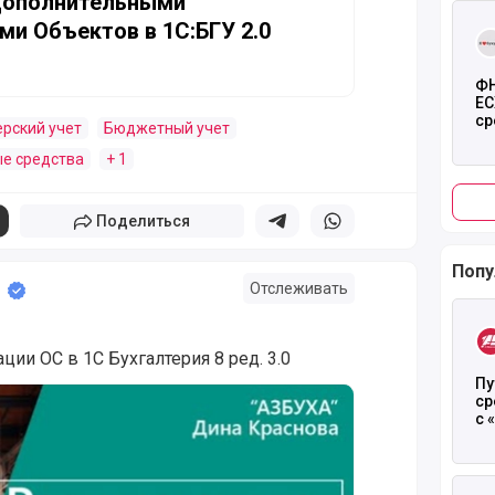
 Дополнительными
Чита
ми Объектов в 1С:БГУ 2.0
ФН
ЕС
ср
ерский учет
Бюджетный учет
ре
е средства
+ 1
Поделиться
Поделиться в телеграм
Поделиться в whatsapp
Попу
Отслеживать
Чита
ции ОС в 1С Бухгалтерия 8 ред. 3.0
Пу
ции ОС в 1С Бухгалтерия 8
ср
с 
ст
Чита