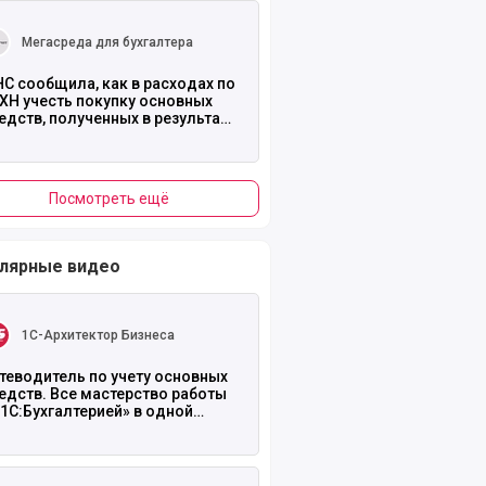
ть полностью
Мегасреда для бухгалтера
С сообщила, как в расходах по
ХН учесть покупку основных
едств, полученных в результате
организации
Посмотреть ещё
лярные видео
ть полностью
1С-Архитектор Бизнеса
теводитель по учету основных
едств. Все мастерство работы
«1С:Бухгалтерией» в одной
атье.
ть полностью