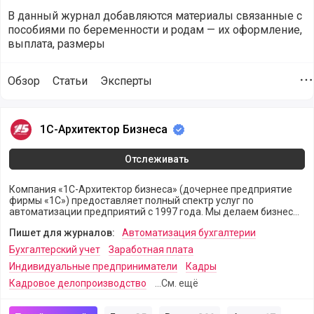
В данный журнал добавляются материалы связанные с
пособиями по беременности и родам — их оформление,
выплата, размеры
Обзор
Статьи
Эксперты
Д
Пользователи и компании контролирующие журнал Пособи
1С-Архитектор Бизнеса
1С-Архитектор Бизнеса
Отслеживать
Компания «1С-Архитектор бизнеса» (дочернее предприятие
фирмы «1С») предоставляет полный спектр услуг по
автоматизации предприятий с 1997 года. Мы делаем бизнес
клиентов более эффективным, используя искусство
Пишет для журналов:
Автоматизация бухгалтерии
автоматизации.
Бухгалтерский учет
Заработная плата
Индивидуальные предприниматели
Кадры
Кадровое делопроизводство
...См. ещё