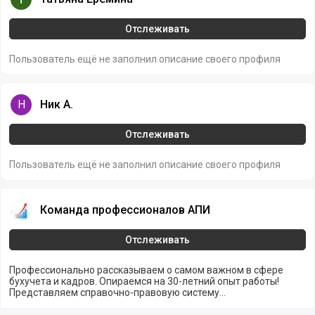
Отслеживать
Пользователь ещё не заполнил описание своего профиля
Ник А.
Н
Ник А.
Отслеживать
Пользователь ещё не заполнил описание своего профиля
Команда профессионалов АПИ
Команда профессионалов АПИ
Отслеживать
Профессионально рассказываем о самом важном в сфере
бухучета и кадров. Опираемся на 30-летний опыт работы!
Представляем справочно-правовую систему
КонсультантПлюс. Обучаем бухгалтеров, юристов, кадровых