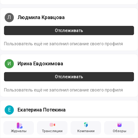
Людмила Кравцова
Л
Людмила Кравцова
Отслеживать
Пользователь ещё не заполнил описание своего профиля
Ирина Евдокимова
И
Ирина Евдокимова
Отслеживать
Пользователь ещё не заполнил описание своего профиля
Екатерина Потекина
Е
Екатерина Потекина
Отслеживать
Журналы
Трансляции
Компании
Обзоры
Пользователь ещё не заполнил описание своего профиля