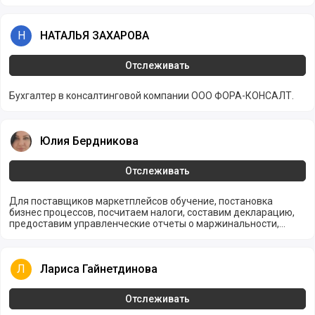
экономики и промышленности.
НАТАЛЬЯ ЗАХАРОВА
Н
НАТАЛЬЯ ЗАХАРОВА
Отслеживать
Бухгалтер в консалтинговой компании ООО ФОРА-КОНСАЛТ.
Юлия Бердникова
Юлия Бердникова
Отслеживать
Для поставщиков маркетплейсов обучение, постановка
бизнес процессов, посчитаем налоги, составим декларацию,
предоставим управленческие отчеты о маржинальности,
чистой прибыли по товарам, поможем с импортом и
сертификацией, выбором ниш.
Лариса Гайнетдинова
Л
Лариса Гайнетдинова
Отслеживать