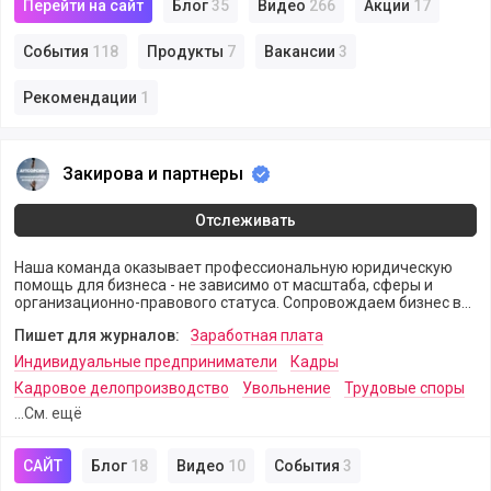
Перейти на сайт
Блог
35
Видео
266
Акции
17
События
118
Продукты
7
Вакансии
3
Рекомендации
1
Закирова и партнеры
Закирова и партнеры
Отслеживать
Наша команда оказывает профессиональную юридическую
помощь для бизнеса - не зависимо от масштаба, сферы и
организационно-правового статуса. Сопровождаем бизнес в
любых самых сложных ситуациях с несчастными случаями и
Пишет для журналов:
Заработная плата
сфере охраны труда.
Индивидуальные предприниматели
Кадры
Кадровое делопроизводство
Увольнение
Трудовые споры
...См. ещё
САЙТ
Блог
18
Видео
10
События
3