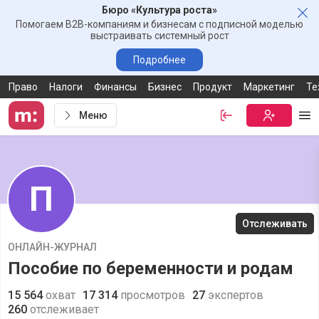
Бюро «Культура роста»
Зак
Помогаем B2B-компаниям и бизнесам с подписной моделью
выстраивать системный рост
Подробнее
Право
Налоги
Финансы
Бизнес
Продукт
Маркетинг
Те
Меню
Войти
Бесплатная
Ме
П
Отслеживать
ОНЛАЙН-ЖУРНАЛ
Пособие по беременности и родам
15 564
охват
17 314
просмотров
27
экспертов
260
отслеживает