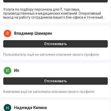
Услуги по подбору персонала для IT, торговых,
производственных и медицинских компаний. Оперативный
выход на работу сотрудников вашего бэк-офиса и точечный
подбор работников редких специальностей.
Владимир Шамарин
В
Владимир Шамарин
Отслеживать
Пользователь ещё не заполнил описание своего профиля
Ип
И
Ип
Отслеживать
Компания ещё не заполнила описание своего профиля
Надежда Килина
Надежда Килина