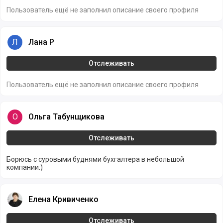
Пользователь ещё не заполнил описание своего профиля
Лана Р
Л
Лана Р
Отслеживать
Пользователь ещё не заполнил описание своего профиля
Ольга Табунщикова
О
Ольга Табунщикова
Отслеживать
Борюсь с суровыми буднями бухгалтера в небольшой
компании:)
Елена Кривиченко
Елена Кривиченко
Отслеживать