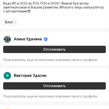
Веду ИП и ООО на УСН, ПСН и ОСНО. Живой бухгалтер
заинтересован в Вашем развитии, ИИ всего лишь калькулятор
с алгоритмами😎
Блог
1
Алина Удачина
Алина Удачина
Отслеживать
Пользователь ещё не заполнил описание своего профиля
Виктория Здасен
В
Виктория Здасен
Отслеживать
Пользователь ещё не заполнил описание своего профиля