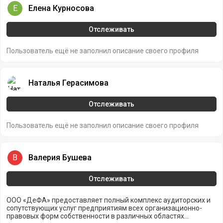
Елена Курносова
Е
Елена Курносова
Отслеживать
Пользователь ещё не заполнил описание своего профиля
Наталья Герасимова
Наталья Герасимова
Отслеживать
Пользователь ещё не заполнил описание своего профиля
Валерия Бушева
В
Валерия Бушева
Отслеживать
ООО «ДеФА» предоставляет полный комплекс аудиторских и
сопутствующих услуг предприятиям всех организационно-
правовых форм собственности в различных областях