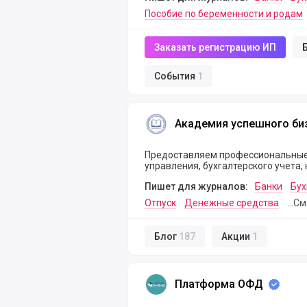
Пособие по беременности и родам
Заказать регистрацию ИП
События
1
Академия успешного бизнеса
Академия успешного би
Предоставляем профессиональные 
управления, бухгалтерского учета,
Пишет для журналов:
Банки
Бух
Отпуск
Денежные средства
...С
Блог
187
Акции
1
Платформа ОФД
Платформа ОФД