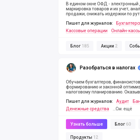
В едином окне ОФД - электронный 
маркировка товаров и их учет, аналитика продаж. Помог
продажи, снижать издержки по ру
закона.
Пишет для журналов:
Бухгалтерс
Кассовые операции
Онлайн-касс
Блог
185
Акции
2
Соб
Разобраться в налогах
Разобраться в налогах
Обучаем бухгалтеров, финансистов
формированию и законной оптимиза
налоговому планированию. Оказыва
аудита
Пишет для журналов:
Аудит
Ба
Денежные средства
...См. ещё
Узнать больше
Блог
60
Продукты
12