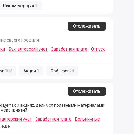
Рекомендации
1
Отслеживать
ние своего профиля
нки
Бухгалтерский учет
Заработная плата
Отпуск
ог
107
Акции
1
События
24
Отслеживать
родуктах и акциях, делимся полезными материалами
 мероприятий.
галтерский учет
Заработная плата
Больничные
м. ещё