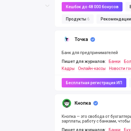
Скролл вверх
Скролл вниз
Кешбэк до 48 000 бонусов
Продукты
6
Рекомендаци
Точка
Точка
Банк для предпринимателей
Пишет для журналов:
Банки
Бо
Кадры
Онлайн-кассы
Новости го
Бесплатная регистрация ИП
Кнопка
Кнопка
Кнопка — это свобода от бухгалтери
зарплаты, работу с банками, чтобы
Пишет для журналов:
Банки
Бух