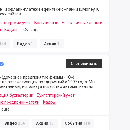
йн- и офлайн-платежей финтех-компании ЮMoney. К
сяч сайтов.
галтерский учет
Больничные
Безналичные деньги
и
Кадры
...См. ещё
144
Видео
1
Акции
1
Отслеживать
» (дочернее предприятие фирмы «1С»)
по автоматизации предприятий с 1997 года. Мы
ективным, используя искусство автоматизации.
ация бухгалтерии
Бухгалтерский учет
е предприниматели
Кадры
м. ещё
Видео
266
Акции
17
События
118