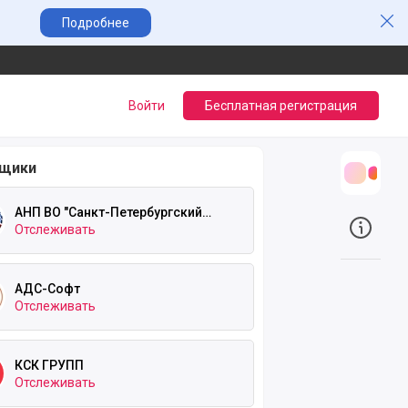
Зак
Подробнее
Войти
Бесплатная регистрация
вщики
Трансл
АНП ВО "Санкт-Петербургский
Национальный Открытый
Отслеживать
О прое
Университет"
АДС-Софт
Отслеживать
КСК ГРУПП
Отслеживать