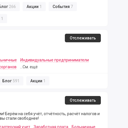
Блог
266
Акции
1
События
7
и
1
Отслеживать
льничные
Индивидуальные предприниматели
сорганов
...См. ещё
Блог
591
Акции
1
Отслеживать
и! Берём на себя учёт, отчётность, расчёт налогов и
 вы стали свободнее!
галтерский учет
Заработная плата
Больничные