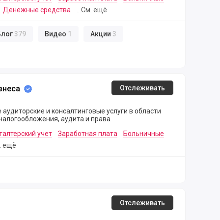
Денежные средства
...См. ещё
Блог
379
Видео
1
Акции
3
знеса
Отслеживать
аудиторские и консалтинговые услуги в области
 налогообложения, аудита и права
галтерский учет
Заработная плата
Больничные
м. ещё
Отслеживать