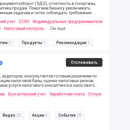
документооборот (ЭДО), отчетность в госорганы,
аем бизнесу увеличивать
тинным задачам и четко соблюдать требования
кий учет
ЕСХН
Индивидуальные предприниматели
ы
Налоговый контроль
...См. ещё
ытия
3
Продукты
1
Рекомендации
1
Отслеживать
, аудиторов, консультантов готовым решениям по
ции налоговой базы, оценке налоговых рисков,
ем услуги налогового консалтинга и налогового
нки
Бухгалтерский учет
Заработная плата
Отпуск
Видео
25
Акции
6
События
20