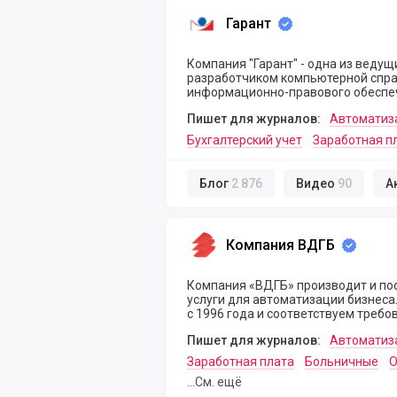
Все компании поставщики продукт
Гарант
Гарант
Компания "Гарант" - одна из веду
разработчиком компьютерной спра
информационно-правового обеспеч
Пишет для журналов:
Автоматиз
Бухгалтерский учет
Заработная п
Блог
2 876
Видео
90
А
Компания ВДГБ
Компания ВДГБ
Компания «ВДГБ» производит и пос
услуги для автоматизации бизнеса. Мы являемся официальным партнером фирмы «1
с 1996 года и соответствуем требо
Пишет для журналов:
Автоматиз
Заработная плата
Больничные
О
...См. ещё