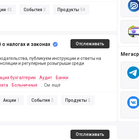
ции
43
События
3
Продукты
54
огах и законах
ё о налогах и законах
Отслеживать
Мегаср
одательства, публикуем инструкции и ответы на
ансляции и регулярные розыгрыши среди
ация бухгалтерии
Аудит
Банки
лата
Больничные
...См. ещё
Акции
1
События
2
Продукты
2
Отслеживать