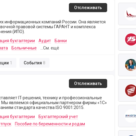
ов и сервисов для бугалтеров, юристов, кадровиков и пр
Отслеживать
щих информационных компаний России. Она является
вочной правовой системы ГАРАНТ и комплекса
ения (ИПО).
ация бухгалтерии
Аудит
Банки
лата
Больничные
...См. ещё
кции
1
События
8
Отслеживать
тавляет IT-решения, технику и профессиональные
C»
ваниям стандарта качества ISO 9001:2015.
ация бухгалтерии
Бухгалтерский учет
тпуск
Пособие по беременности и родам