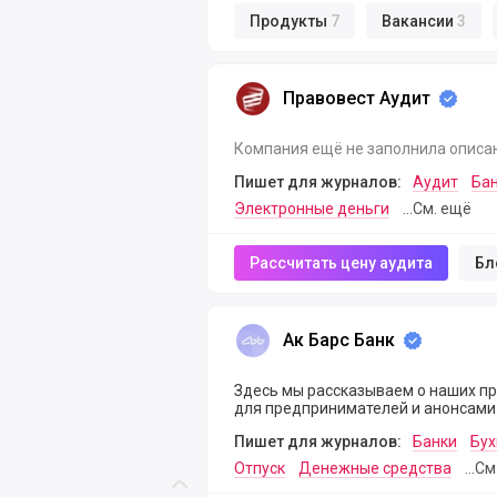
Продукты
7
Вакансии
3
Правовест Аудит
Правовест Аудит
Компания ещё не заполнила описа
Пишет для журналов:
Аудит
Ба
Электронные деньги
...См. ещё
Рассчитать цену аудита
Бл
Ак Барс Банк
Ак Барс Банк
Здесь мы рассказываем о наших п
для предпринимателей и анонсами
Пишет для журналов:
Банки
Бух
Отпуск
Денежные средства
...С