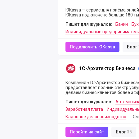
ЮKassa — сервис для приёма онла
ЮKassa подключено больше 180 ты
Пишет для журналов:
Банки
Бух
Индивидуальные предпринимател
Подключить ЮKassa
Блог
1С-Архитектор Бизнеса
1С-Архитектор Бизнеса
Компания «1С-Архитектор бизнеса
предоставляет полный спектр услуг 
делаем бизнес клиентов более эфф
Пишет для журналов:
Автоматиз
Заработная плата
Индивидуальны
Кадровое делопроизводство
...С
Перейти на сайт
Блог
35