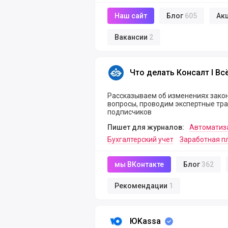
Наш сайт
Блог
605
Ак
Вакансии
2
Что делать Консалт I Всё о нал
Что делать Консалт I Вс
Рассказываем об изменениях закон
вопросы, проводим экспертные тр
подписчиков
Пишет для журналов:
Автоматиз
Бухгалтерский учет
Заработная п
мы ВКонтакте
Блог
362
Рекомендации
1
ЮKassa
ЮKassa